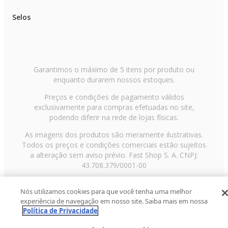
Selos
Garantimos o máximo de 5 itens por produto ou
enquanto durarem nossos estoques.
Preços e condições de pagamento válidos
exclusivamente para compras efetuadas no site,
podendo diferir na rede de lojas físicas.
As imagens dos produtos são meramente ilustrativas.
Todos os preços e condições comerciais estão sujeitos
a alteração sem aviso prévio. Fast Shop S. A. CNPJ:
43.708.379/0001-00
Avenida Zaki Narchi, nº 1650, sobreloja, Carandiru, São
Nós utilizamos cookies para que você tenha uma melhor
Paulo/SP, CEP 02029-001, Telefone: 11 3003-3728 ©
experiência de navegação em nosso site. Saiba mais em nossa
2013 Fast Shop - Todos os direitos reservados
RF
Política de Privacidade