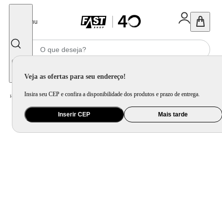
Fechar
Menu
Informe seu CEP
Veja as ofertas para seu endereço!
Insira seu CEP e confira a disponibilidade dos produtos e prazo de entrega.
Home
/
Celular Tablet e Smartwatch
/
Acessório para Celular e Tablet
Inserir CEP
Mais tarde