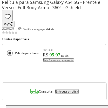
Película para Samsung Galaxy A54 5G - Frente e
Verso - Full Body Armor 360° - Gshield
4000066423
Vendido e entregue por
Gshield
Ofertas
disponíveis
R$ 119,96
Película para Samsung Galaxy A54 5G - Frente e Verso - Full Body Armor 360° - Gshield
R$
95,97
no pix
Mais formas de pagamento
Consultar
Entrega e retira