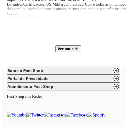
DefinitionCertificações: US MilitaryDimensões: Cobre todas as dimensões
do aparelho, podendo haver pequenos recuos para melhor a aderências nas
laterais.
EAN: 7900168006964
Itens inclusos:
01 Película para Samsung Galaxy A54 5G - Frente e Verso - Full Body
Armor 360° - Gshield
Ver mais
Sobre a Fast Shop
Portal de Privacidade
Atendimento Fast Shop
Fast Shop nas Redes