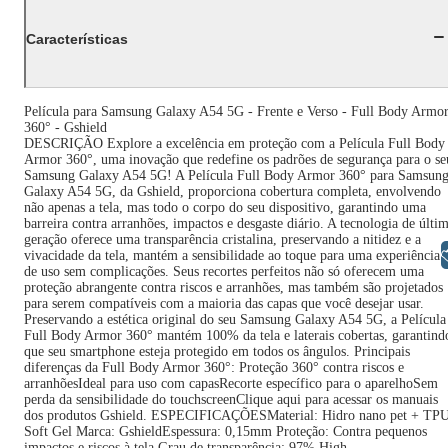
Características
Película para Samsung Galaxy A54 5G - Frente e Verso - Full Body Armo
360° - Gshield
DESCRIÇÃO Explore a excelência em proteção com a Película Full Body
Armor 360°, uma inovação que redefine os padrões de segurança para o se
Samsung Galaxy A54 5G! A Película Full Body Armor 360° para Samsun
Galaxy A54 5G, da Gshield, proporciona cobertura completa, envolvendo
não apenas a tela, mas todo o corpo do seu dispositivo, garantindo uma
barreira contra arranhões, impactos e desgaste diário. A tecnologia de últi
geração oferece uma transparência cristalina, preservando a nitidez e a
Libras
vivacidade da tela, mantém a sensibilidade ao toque para uma experiência
de uso sem complicações. Seus recortes perfeitos não só oferecem uma
proteção abrangente contra riscos e arranhões, mas também são projetados
para serem compatíveis com a maioria das capas que você desejar usar.
Preservando a estética original do seu Samsung Galaxy A54 5G, a Película
Full Body Armor 360° mantém 100% da tela e laterais cobertas, garantind
que seu smartphone esteja protegido em todos os ângulos. Principais
diferenças da Full Body Armor 360°: Proteção 360° contra riscos e
arranhõesIdeal para uso com capasRecorte específico para o aparelhoSem
perda da sensibilidade do touchscreenClique aqui para acessar os manuais
dos produtos Gshield. ESPECIFICAÇÕESMaterial: Hidro nano pet + TP
Soft Gel Marca: GshieldEspessura: 0,15mm Proteção: Contra pequenos
impactos e riscos à tela Grau de transparência: 97% High