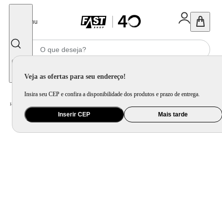
Fechar
Menu
Informe seu CEP
Veja as ofertas para seu endereço!
Insira seu CEP e confira a disponibilidade dos produtos e prazo de entrega.
Home
/
Celular Tablet e Smartwatch
/
Acessório para Celular e Tablet
Inserir CEP
Mais tarde