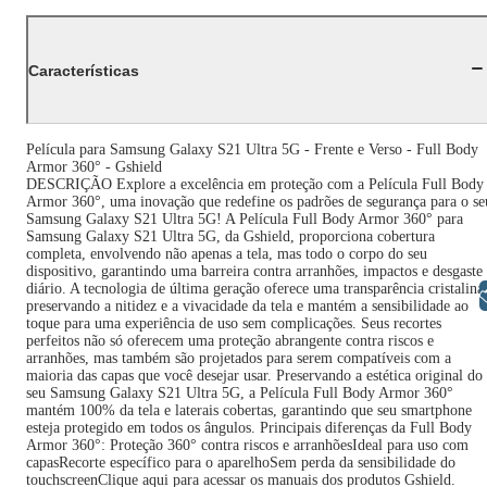
Características
Película para Samsung Galaxy S21 Ultra 5G - Frente e Verso - Full Body
Armor 360° - Gshield
DESCRIÇÃO Explore a excelência em proteção com a Película Full Body
Armor 360°, uma inovação que redefine os padrões de segurança para o se
Samsung Galaxy S21 Ultra 5G! A Película Full Body Armor 360° para
Samsung Galaxy S21 Ultra 5G, da Gshield, proporciona cobertura
completa, envolvendo não apenas a tela, mas todo o corpo do seu
dispositivo, garantindo uma barreira contra arranhões, impactos e desgaste
diário. A tecnologia de última geração oferece uma transparência cristalina
Libras
preservando a nitidez e a vivacidade da tela e mantém a sensibilidade ao
toque para uma experiência de uso sem complicações. Seus recortes
perfeitos não só oferecem uma proteção abrangente contra riscos e
arranhões, mas também são projetados para serem compatíveis com a
maioria das capas que você desejar usar. Preservando a estética original do
seu Samsung Galaxy S21 Ultra 5G, a Película Full Body Armor 360°
mantém 100% da tela e laterais cobertas, garantindo que seu smartphone
esteja protegido em todos os ângulos. Principais diferenças da Full Body
Armor 360°: Proteção 360° contra riscos e arranhõesIdeal para uso com
capasRecorte específico para o aparelhoSem perda da sensibilidade do
touchscreenClique aqui para acessar os manuais dos produtos Gshield.