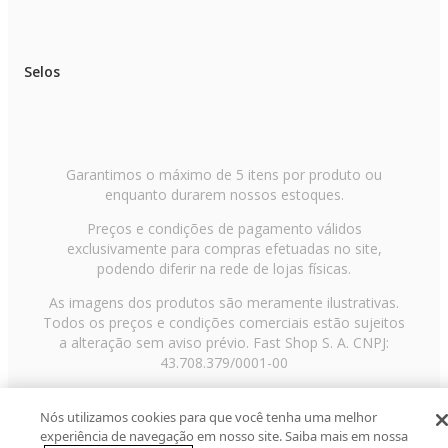
Selos
Garantimos o máximo de 5 itens por produto ou
enquanto durarem nossos estoques.
Preços e condições de pagamento válidos
exclusivamente para compras efetuadas no site,
podendo diferir na rede de lojas físicas.
As imagens dos produtos são meramente ilustrativas.
Todos os preços e condições comerciais estão sujeitos
a alteração sem aviso prévio. Fast Shop S. A. CNPJ:
43.708.379/0001-00
Avenida Zaki Narchi, nº 1650, sobreloja, Carandiru, São
Paulo/SP, CEP 02029-001, Telefone: 11 3003-3728 ©
Nós utilizamos cookies para que você tenha uma melhor
experiência de navegação em nosso site. Saiba mais em nossa
2013 Fast Shop - Todos os direitos reservados
RF