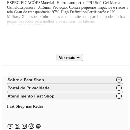
ESPECIFICAÇÕESMaterial: Hidro nano pet + TPU Soft Gel Marca:
GshieldEspessura: 0,15mm Proteção: Contra pequenos impactos e riscos à
tela Grau de transparência: 97% High DefinitionCertificações: US
MilitaryDimensões: Cobre todas as dimensões do aparelho, podendo haver
pequenos recuos para melhor a aderências nas laterais.
EAN: 7900168007589
Itens inclusos:
01 Película para Samsung Galaxy S21 Ultra 5G - Frente e Verso - Full
Body Armor 360° - Gshield
Ver mais
Sobre a Fast Shop
Portal de Privacidade
Atendimento Fast Shop
Fast Shop nas Redes