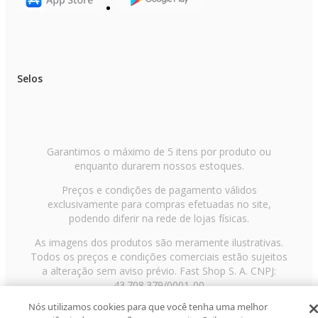
Selos
Garantimos o máximo de 5 itens por produto ou
enquanto durarem nossos estoques.
Preços e condições de pagamento válidos
exclusivamente para compras efetuadas no site,
podendo diferir na rede de lojas físicas.
As imagens dos produtos são meramente ilustrativas.
Todos os preços e condições comerciais estão sujeitos
a alteração sem aviso prévio. Fast Shop S. A. CNPJ:
43.708.379/0001-00
Nós utilizamos cookies para que você tenha uma melhor
Avenida Zaki Narchi, nº 1650, sobreloja, Carandiru, São