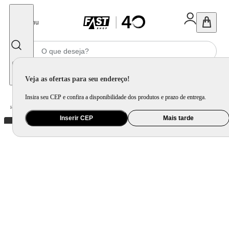
Fechar
Menu
Informe seu CEP
Veja as ofertas para seu endereço!
Insira seu CEP e confira a disponibilidade dos produtos e prazo de entrega.
Home
/
Brinquedo e Colecionável
/
Primeira Infância e Pelúcia
Inserir CEP
Mais tarde