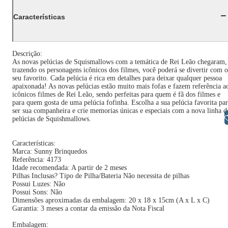
Características
Descrição:
As novas pelúcias de Squismallows com a temática de Rei Leão chegaram,
trazendo os personagens icônicos dos filmes, você poderá se divertir com o
seu favorito. Cada pelúcia é rica em detalhes para deixar qualquer pessoa
apaixonada! As novas pelúcias estão muito mais fofas e fazem referência a
icônicos filmes de Rei Leão, sendo perfeitas para quem é fã dos filmes e
para quem gosta de uma pelúcia fofinha. Escolha a sua pelúcia favorita pa
ser sua companheira e crie memorias únicas e especiais com a nova linha d
Libras
pelúcias de Squishmallows.
Características:
Marca: Sunny Brinquedos
Referência: 4173
Idade recomendada: A partir de 2 meses
Pilhas Inclusas? Tipo de Pilha/Bateria Não necessita de pilhas
Possui Luzes: Não
Possui Sons: Não
Dimensões aproximadas da embalagem: 20 x 18 x 15cm (A x L x C)
Garantia: 3 meses a contar da emissão da Nota Fiscal
Embalagem: