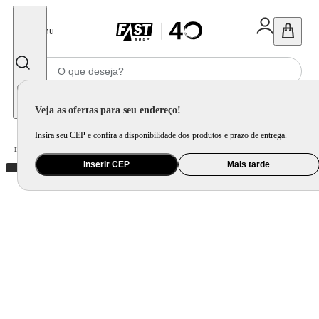
Fechar
Menu
Informe seu CEP
Veja as ofertas para seu endereço!
Insira seu CEP e confira a disponibilidade dos produtos e prazo de entrega.
Home
/
Brinquedo e Colecionável
/
Primeira Infância e Pelúcia
Inserir CEP
Mais tarde