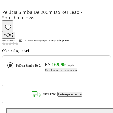
Pelúcia Simba De 20Cm Do Rei Leão -
Squishmallows
4000082868
Vendido e entregue por
Sunny Brinquedos
Ofertas
disponíveis
R$
169,99
no pix
Pelúcia Simba De 20Cm Do Rei Leão - Squishmallows
Mais formas de pagamento
Consultar
Entrega e retira