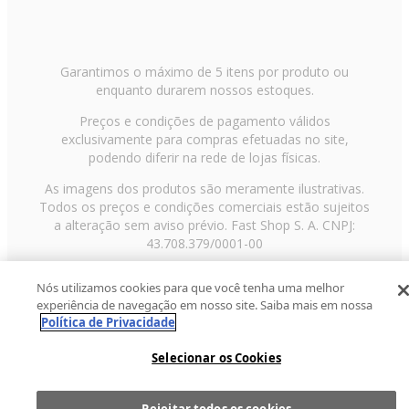
Garantimos o máximo de 5 itens por produto ou
enquanto durarem nossos estoques.
Preços e condições de pagamento válidos
exclusivamente para compras efetuadas no site,
podendo diferir na rede de lojas físicas.
As imagens dos produtos são meramente ilustrativas.
Todos os preços e condições comerciais estão sujeitos
a alteração sem aviso prévio. Fast Shop S. A. CNPJ:
43.708.379/0001-00
Avenida Zaki Narchi, nº 1650, sobreloja, Carandiru, São
Nós utilizamos cookies para que você tenha uma melhor
Paulo/SP, CEP 02029-001, Telefone: 11 3003-3728 ©
experiência de navegação em nosso site. Saiba mais em nossa
2013 Fast Shop - Todos os direitos reservados
RF
Política de Privacidade
Selecionar os Cookies