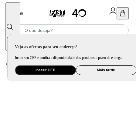
Fechar
Menu
Informe seu CEP
Veja as ofertas para seu endereço!
Insira seu CEP e confira a disponibilidade dos produtos e prazo de entrega.
Home
/
Saúde e Beleza
/
Maquiagem
/
Acessórios para Máquiagem
Inserir CEP
Mais tarde