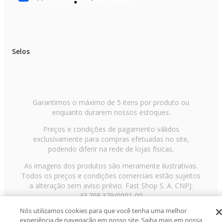
Selos
Garantimos o máximo de 5 itens por produto ou
enquanto durarem nossos estoques.
Preços e condições de pagamento válidos
exclusivamente para compras efetuadas no site,
podendo diferir na rede de lojas físicas.
As imagens dos produtos são meramente ilustrativas.
Todos os preços e condições comerciais estão sujeitos
a alteração sem aviso prévio. Fast Shop S. A. CNPJ:
43.708.379/0001-00
Nós utilizamos cookies para que você tenha uma melhor
Avenida Zaki Narchi, nº 1650, sobreloja, Carandiru, São
experiência de navegação em nosso site. Saiba mais em nossa