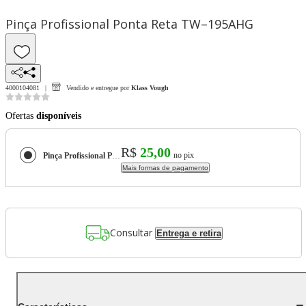
Pinça Profissional Ponta Reta TW–195AHG
4000104081
Vendido e entregue por
Klass Vough
Ofertas
disponíveis
R$
25,00
no pix
Pinça Profissional Ponta Reta TW–195AHG
Mais formas de pagamento
Consultar
Entrega e retira