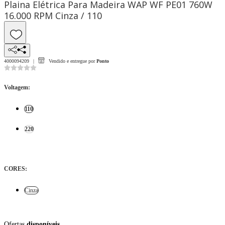
Plaina Elétrica Para Madeira WAP WF PE01 760W
16.000 RPM Cinza / 110
4000094209
Vendido e entregue por
Ponto
Voltagem
:
110
220
CORES
:
Cinza
Ofertas
disponíveis