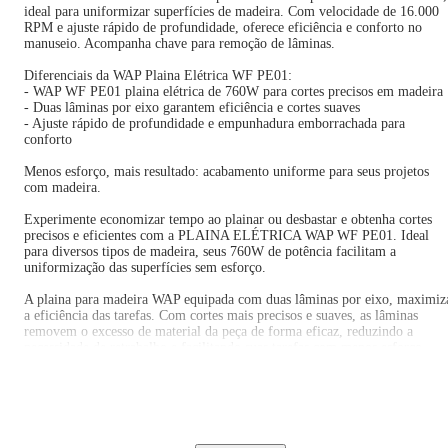
ideal para uniformizar superfícies de madeira. Com velocidade de 16.000
RPM e ajuste rápido de profundidade, oferece eficiência e conforto no
manuseio. Acompanha chave para remoção de lâminas.
Diferenciais da WAP Plaina Elétrica WF PE01:
- WAP WF PE01 plaina elétrica de 760W para cortes precisos em madeira
- Duas lâminas por eixo garantem eficiência e cortes suaves
- Ajuste rápido de profundidade e empunhadura emborrachada para
conforto
Menos esforço, mais resultado: acabamento uniforme para seus projetos
com madeira.
Experimente economizar tempo ao plainar ou desbastar e obtenha cortes
precisos e eficientes com a PLAINA ELÉTRICA WAP WF PE01. Ideal
para diversos tipos de madeira, seus 760W de potência facilitam a
uniformização das superfícies sem esforço.
A plaina para madeira WAP equipada com duas lâminas por eixo, maximiz
a eficiência das tarefas. Com cortes mais precisos e suaves, as lâminas
removem o excesso de material da peça de forma eficaz, reduzindo a
necessidade de retrabalho e facilitando suas tarefas com menos esforço.
Além de proporcionar conforto durante o manuseio, a empunhadura auxili
emborrachada melhora o controle do equipamento, tornando a aderência
firme e segura. A velocidade de 16.000 RPM garante uma operação rápida,
elevando sua produtividade a cada projeto.