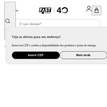
Fechar
Menu
Informe seu CEP
Veja as ofertas para seu endereço!
Insira seu CEP e confira a disponibilidade dos produtos e prazo de entrega.
Home
/
Ferramenta e Jardim
/
Ferramenta Elétrica
/
Plaina Elétrica Para Madeira WAP WF PE01 760W 16.000 RPM
Inserir CEP
Mais tarde