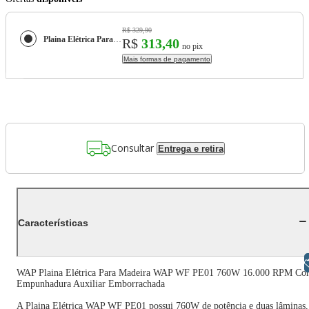
R$ 329,90
Plaina Elétrica Para Madeira WAP WF PE01 760W 16.000 RPM
R$
313,40
no pix
Mais formas de pagamento
Consultar
Entrega e retira
Características
Libras
WAP Plaina Elétrica Para Madeira WAP WF PE01 760W 16.000 RPM C
Empunhadura Auxiliar Emborrachada
A Plaina Elétrica WAP WF PE01 possui 760W de potência e duas lâminas,