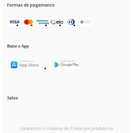
- Com 760W de potência, a plaina é ideal para acabamento uniforme em
Formas de pagamento
diversos tipos de madeira.
Baixe o App
Selos
Garantimos o máximo de 5 itens por produto ou