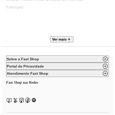
Embalagem:
Conteúdo da embalagem: Contém: 1 policial, 1 bandido; Acessórios: 1
hidroavião, 1 lancha, 1 boné, 1 boné pontiagudo, 1 conjunto de chaves, 2
remos, 1 bandana, 1 facão, 1 par de algemas, 1 saco, 1 gancho, 1 rifle, 1
capacete
Certificado Inmetro: REGISTRO 007649/2020 BRI-1
Ver mais
Produtos de decoração não inclusos. Imagens meramente ilustrativas.
As cores dos objetos podem sofrer alterações devido a luminosidade,
configurações do monitor e até mesmo a percepção do usuário.
Sobre a Fast Shop
Portal de Privacidade
Atendimento Fast Shop
Fast Shop nas Redes