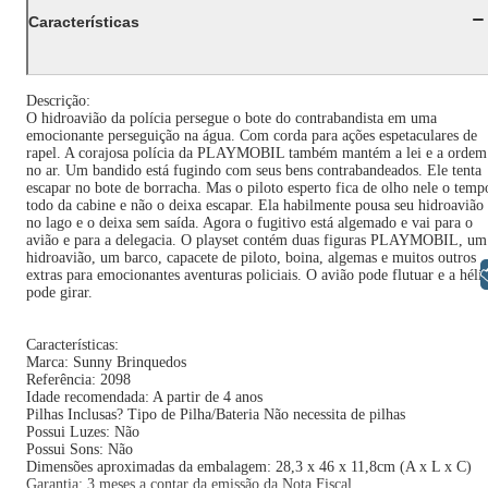
Características
Descrição:
O hidroavião da polícia persegue o bote do contrabandista em uma
emocionante perseguição na água. Com corda para ações espetaculares de
rapel. A corajosa polícia da PLAYMOBIL também mantém a lei e a ordem
no ar. Um bandido está fugindo com seus bens contrabandeados. Ele tenta
escapar no bote de borracha. Mas o piloto esperto fica de olho nele o temp
todo da cabine e não o deixa escapar. Ela habilmente pousa seu hidroavião
no lago e o deixa sem saída. Agora o fugitivo está algemado e vai para o
avião e para a delegacia. O playset contém duas figuras PLAYMOBIL, um
hidroavião, um barco, capacete de piloto, boina, algemas e muitos outros
Libras
extras para emocionantes aventuras policiais. O avião pode flutuar e a héli
pode girar.
Características:
Marca: Sunny Brinquedos
Referência: 2098
Idade recomendada: A partir de 4 anos
Pilhas Inclusas? Tipo de Pilha/Bateria Não necessita de pilhas
Possui Luzes: Não
Possui Sons: Não
Dimensões aproximadas da embalagem: 28,3 x 46 x 11,8cm (A x L x C)
Garantia: 3 meses a contar da emissão da Nota Fiscal