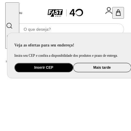
Fechar
Menu
Informe seu CEP
Veja as ofertas para seu endereço!
Insira seu CEP e confira a disponibilidade dos produtos e prazo de entrega.
Home
/
Brinquedo e Colecionável
/
Para Colecionar
Inserir CEP
Mais tarde