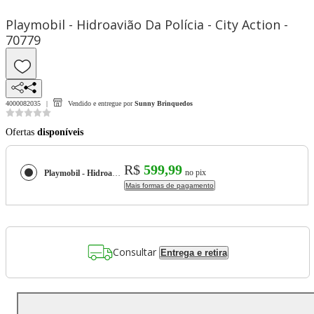
Playmobil - Hidroavião Da Polícia - City Action -
70779
4000082035
Vendido e entregue por
Sunny Brinquedos
Ofertas
disponíveis
R$
599,99
no pix
Playmobil - Hidroavião Da Polícia - City Action - 70779
Mais formas de pagamento
Consultar
Entrega e retira