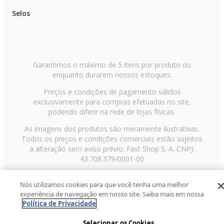
Selos
Garantimos o máximo de 5 itens por produto ou
enquanto durarem nossos estoques.
Preços e condições de pagamento válidos
exclusivamente para compras efetuadas no site,
podendo diferir na rede de lojas físicas.
As imagens dos produtos são meramente ilustrativas.
Todos os preços e condições comerciais estão sujeitos
a alteração sem aviso prévio. Fast Shop S. A. CNPJ:
43.708.379/0001-00
Avenida Zaki Narchi, nº 1650, sobreloja, Carandiru, São
Nós utilizamos cookies para que você tenha uma melhor
Paulo/SP, CEP 02029-001, Telefone: 11 3003-3728 ©
experiência de navegação em nosso site. Saiba mais em nossa
2013 Fast Shop - Todos os direitos reservados
RF
Política de Privacidade
Selecionar os Cookies