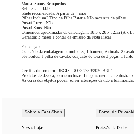
Marca: Sunny Brinquedos
Referência: 3337
Idade recomendada: A partir de 4 anos
Pilhas Inclusas? Tipo de Pilha/Bateria Não necessita de pilhas
Possui Luzes: Não
Possui Sons: Não
Dimensões aproximadas da embalagem: 18,5 x 28 x 12cm (A x L 
Garantia: 3 meses a contar da emissão da Nota Fiscal
Embalagem:
Conteúdo da embalagem: 2 mulheres, 1 homem; Animais: 2 cavalos; 
obstáculos, 1 pilha de cavalo, conjunto de tosa de 3 peças, 1 fard
Certificado Inmetro: REGISTRO 007649/2020 BRI-1
Produtos de decoração não inclusos. Imagens meramente ilustrativ
As cores dos objetos podem sofrer alterações devido a luminosida
Sobre a Fast Shop
Portal de Privaci
Nossas Lojas
Proteção de Dados