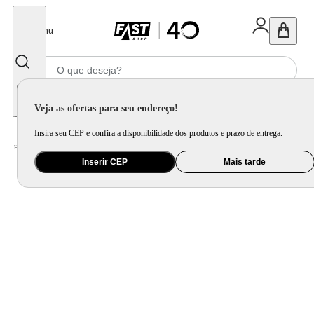
Fechar
Menu
Informe seu CEP
Veja as ofertas para seu endereço!
Insira seu CEP e confira a disponibilidade dos produtos e prazo de entrega.
Home
/
Bebê
/
Banho e Higiene
/
Troninho e Redutor
Inserir CEP
Mais tarde