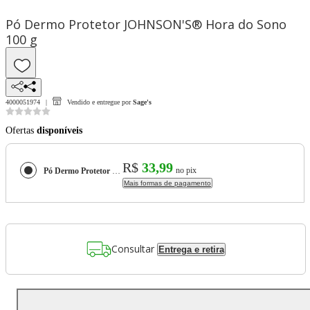
Pó Dermo Protetor JOHNSON'S® Hora do Sono
100 g
4000051974
Vendido e entregue por
Sage's
Ofertas
disponíveis
R$
33,99
no pix
Pó Dermo Protetor JOHNSON'S® Hora do Sono 100 g
Mais formas de pagamento
Consultar
Entrega e retira