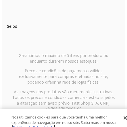
Selos
Garantimos o máximo de 5 itens por produto ou
enquanto durarem nossos estoques.
Preços e condições de pagamento válidos
exclusivamente para compras efetuadas no site,
podendo diferir na rede de lojas físicas.
As imagens dos produtos são meramente ilustrativas.
Todos os preços e condições comerciais estão sujeitos
a alteração sem aviso prévio. Fast Shop S. A. CNPJ:
43.708.379/0001-00
Nós utilizamos cookies para que você tenha uma melhor
Avenida Zaki Narchi, nº 1650, sobreloja, Carandiru, São
experiência de navegação em nosso site. Saiba mais em nossa
Paulo/SP, CEP 02029-001, Telefone: 11 3003-3728 ©