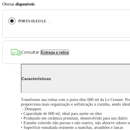
Ofertas
disponíveis
PORTA OLEO LE CREUSET 600ML SIGNATURE EM CERÂMICA ROSE QUARTZ 70846601780099
Consultar
Entrega e retira
Características
Transforme sua rotina com o porta óleo 600 ml da Le Creuset. Pro
proporciona mais organização e sofisticação à cozinha, sendo idea
- Destaques:
• Capacidade de 600 ml, ideal para azeite ou óleo
• Produzido em cerâmica premium, desenvolvido para uso diário
• Esmalte colorido não poroso e não reativo, não absorve odores 
• Superfície esmaltada resistente a manchas, arranhões e lascas