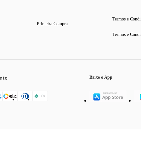
Termos e Condi
Primeira Compra
Termos e Condi
nto
Baixe o App
mos o máximo de 5 itens por produto ou enquanto durarem nossos e