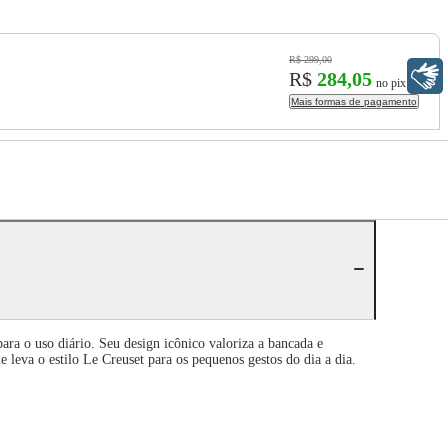
R$ 299,00
Libras
R$
284,05
no pix
Mais formas de pagamento
ra o uso diário. Seu design icônico valoriza a bancada e
 leva o estilo Le Creuset para os pequenos gestos do dia a dia.