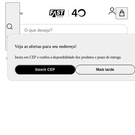
Fechar
Menu
Informe seu CEP
Veja as ofertas para seu endereço!
Insira seu CEP e confira a disponibilidade dos produtos e prazo de entrega.
Home
/
Mercado
/
Bebida
/
Bebida Não Alcoolica
Inserir CEP
Mais tarde