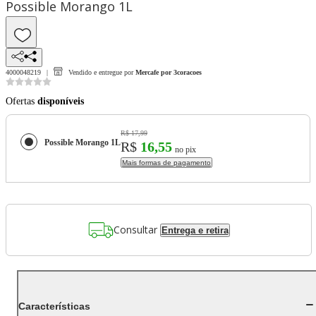
Possible Morango 1L
4000048219
Vendido e entregue por
Mercafe por 3coracoes
Ofertas
disponíveis
R$ 17,99
Possible Morango 1L
R$
16,55
no pix
Mais formas de pagamento
Consultar
Entrega e retira
Características