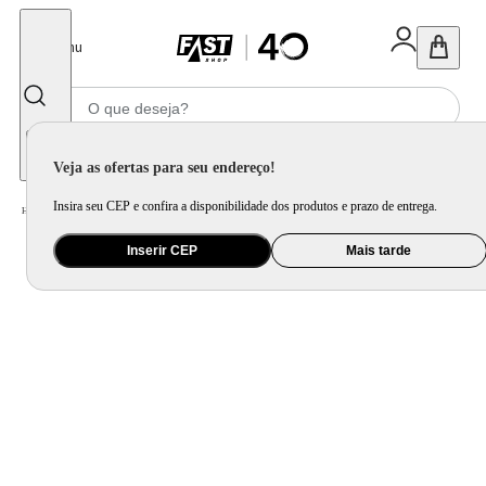
Fechar
Menu
Informe seu CEP
Veja as ofertas para seu endereço!
Insira seu CEP e confira a disponibilidade dos produtos e prazo de entrega.
Home
/
Utilidade Doméstica
/
Organização e Armazenamento
/
Porta Mantimento e Pote
Inserir CEP
Mais tarde