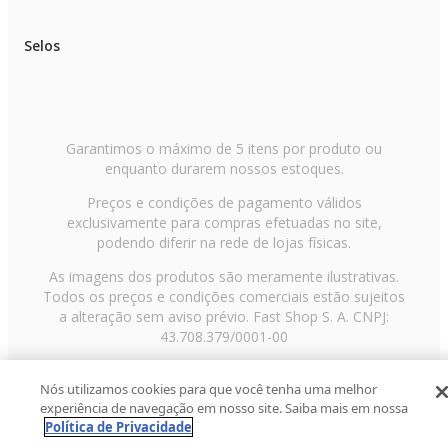
Selos
Garantimos o máximo de 5 itens por produto ou
enquanto durarem nossos estoques.
Preços e condições de pagamento válidos
exclusivamente para compras efetuadas no site,
podendo diferir na rede de lojas físicas.
As imagens dos produtos são meramente ilustrativas.
Todos os preços e condições comerciais estão sujeitos
a alteração sem aviso prévio. Fast Shop S. A. CNPJ:
43.708.379/0001-00
Avenida Zaki Narchi, nº 1650, sobreloja, Carandiru, São
Nós utilizamos cookies para que você tenha uma melhor
Paulo/SP, CEP 02029-001, Telefone: 11 3003-3728 ©
experiência de navegação em nosso site. Saiba mais em nossa
2013 Fast Shop - Todos os direitos reservados
RF
Política de Privacidade