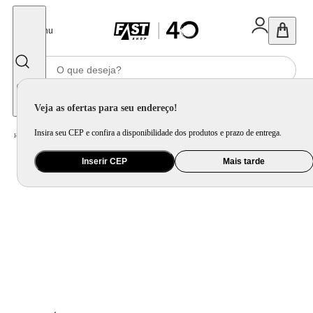
Fechar
Menu
Informe seu CEP
Veja as ofertas para seu endereço!
Insira seu CEP e confira a disponibilidade dos produtos e prazo de entrega.
Home
/
Utilidade Doméstica
/
Organização e Armazenamento
/
Porta Mantimento e Pote
Inserir CEP
Mais tarde