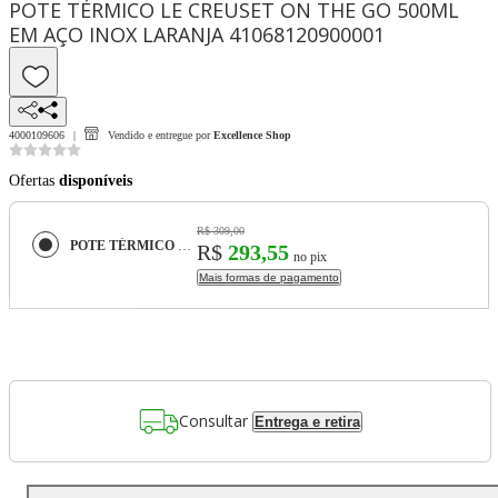
POTE TÉRMICO LE CREUSET ON THE GO 500ML
EM AÇO INOX LARANJA 41068120900001
4000109606
Vendido e entregue por
Excellence Shop
Ofertas
disponíveis
R$ 309,00
POTE TÉRMICO LE CREUSET ON THE GO 500ML EM AÇO INOX LARANJA 41068120900001
R$
293,55
no pix
Mais formas de pagamento
Consultar
Entrega e retira