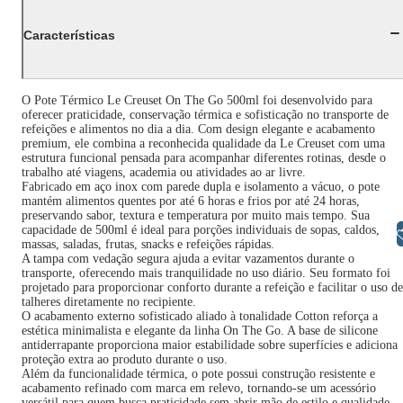
Características
O Pote Térmico Le Creuset On The Go 500ml foi desenvolvido para
oferecer praticidade, conservação térmica e sofisticação no transporte de
refeições e alimentos no dia a dia. Com design elegante e acabamento
premium, ele combina a reconhecida qualidade da Le Creuset com uma
estrutura funcional pensada para acompanhar diferentes rotinas, desde o
trabalho até viagens, academia ou atividades ao ar livre.
Fabricado em aço inox com parede dupla e isolamento a vácuo, o pote
mantém alimentos quentes por até 6 horas e frios por até 24 horas,
preservando sabor, textura e temperatura por muito mais tempo. Sua
capacidade de 500ml é ideal para porções individuais de sopas, caldos,
Libras
massas, saladas, frutas, snacks e refeições rápidas.
A tampa com vedação segura ajuda a evitar vazamentos durante o
transporte, oferecendo mais tranquilidade no uso diário. Seu formato foi
projetado para proporcionar conforto durante a refeição e facilitar o uso de
talheres diretamente no recipiente.
O acabamento externo sofisticado aliado à tonalidade Cotton reforça a
estética minimalista e elegante da linha On The Go. A base de silicone
antiderrapante proporciona maior estabilidade sobre superfícies e adiciona
proteção extra ao produto durante o uso.
Além da funcionalidade térmica, o pote possui construção resistente e
acabamento refinado com marca em relevo, tornando-se um acessório
versátil para quem busca praticidade sem abrir mão de estilo e qualidade