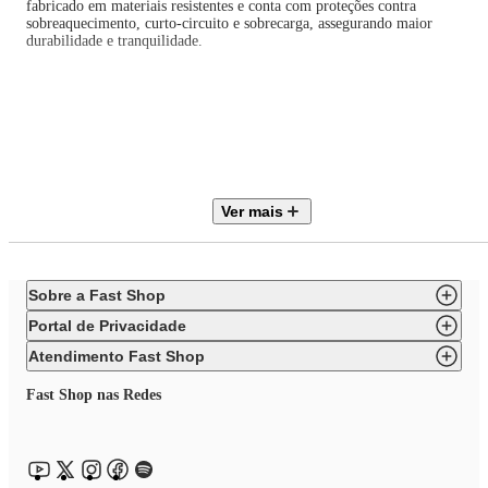
fabricado em materiais resistentes e conta com proteções contra
sobreaquecimento, curto-circuito e sobrecarga, assegurando maior
durabilidade e tranquilidade.
Na embalagem, você recebe 1 Power Bank ELG 10200mAh, 1 cabo USB
Tipo-C e 1 manual/termo de garantia, pronto para uso imediato.
Características Técnicas
Ver mais
Capacidade da bateria: 10200mAh
Sobre a Fast Shop
Portal de Privacidade
Cor: Branco
Atendimento Fast Shop
Fast Shop nas Redes
Tipo de entrada: Micro USB e USB Tipo-C
Entrada (Volts): Micro USB/Tipo-C: 5V/3A, 9V/2A, 12V/1.5A