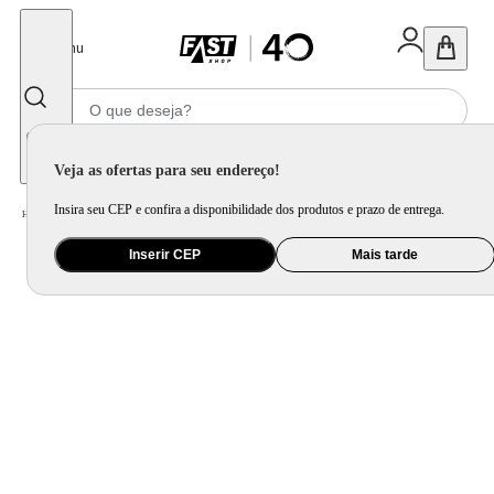
Fechar
Menu
Informe seu CEP
Veja as ofertas para seu endereço!
Insira seu CEP e confira a disponibilidade dos produtos e prazo de entrega.
Home
/
Celular Tablet e Smartwatch
/
Smartband e Pulseira
Inserir CEP
Mais tarde