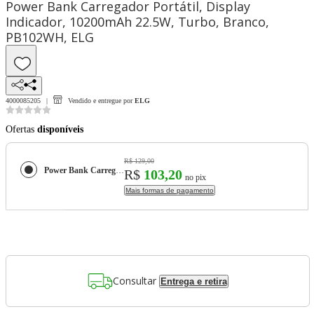
Power Bank Carregador Portátil, Display
Indicador, 10200mAh 22.5W, Turbo, Branco,
PB102WH, ELG
4000085205
Vendido e entregue por
ELG
Ofertas
disponíveis
R$ 129,00
Power Bank Carregador Portátil, Display Indicador, 10200mAh 22.5W, Turbo, Branco, PB102WH, ELG
R$
103,20
no pix
Mais formas de pagamento
Consultar
Entrega e retira