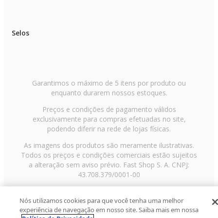
Proteções: Contra aquecimento, curto-circuito e sobrecarga
Selos
Extras: Display digital integrado, design moderno e compacto, leve e
portátil
IMPORTANTE
Garantimos o máximo de 5 itens por produto ou
:: As imagens dos produtos são meramente ilustrativas e podem apresentar
enquanto durarem nossos estoques.
pequenas variações de cor ou acabamento, conforme iluminação, resolução
do monitor ou percepção visual.
Preços e condições de pagamento válidos
:: Objetos de decoração e itens adicionais exibidos nas fotos não
exclusivamente para compras efetuadas no site,
acompanham o produto.
:: Todas as informações técnicas e características dos produtos são de
podendo diferir na rede de lojas físicas.
responsabilidade da marca ELG, podendo sofrer alterações sem aviso
prévio.
As imagens dos produtos são meramente ilustrativas.
:: Os pedidos são sempre enviados de forma completa. Caso haja produtos
Todos os preços e condições comerciais estão sujeitos
com prazos de postagem diferentes, será considerado o maior prazo para
a alteração sem aviso prévio. Fast Shop S. A. CNPJ:
envio do pedido.
43.708.379/0001-00
:: Valores e condições podem ser alterados sem aviso prévio e são válidos
exclusivamente para compras realizadas neste site.
:: A garantia ELG é limitada ao produto e não cobre danos ocasionados po
Avenida Zaki Narchi, nº 1650, sobreloja, Carandiru, São
mau uso, instalação incorreta ou manuseio inadequado.
Nós utilizamos cookies para que você tenha uma melhor
Paulo/SP, CEP 02029-001, Telefone: 11 3003-3728 ©
experiência de navegação em nosso site. Saiba mais em nossa
2013 Fast Shop - Todos os direitos reservados
RF