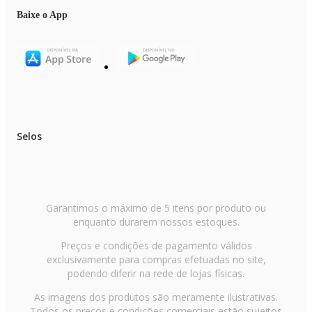
EAN: 7898578155627
Garantia: 12 meses
Baixe o App
Itens inclusos
01 Prancha Alisadora
01 Manual de instruções
Selos
Garantimos o máximo de 5 itens por produto ou
enquanto durarem nossos estoques.
Preços e condições de pagamento válidos
exclusivamente para compras efetuadas no site,
podendo diferir na rede de lojas físicas.
As imagens dos produtos são meramente ilustrativas.
Todos os preços e condições comerciais estão sujeitos