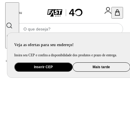
Fechar
Menu
Informe seu CEP
Veja as ofertas para seu endereço!
Insira seu CEP e confira a disponibilidade dos produtos e prazo de entrega.
Home
/
Saúde e Beleza
/
Cuidado Pessoal
/
Chapinha e Prancha
Inserir CEP
Mais tarde