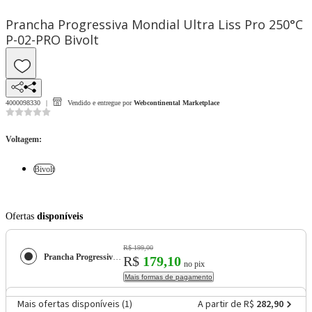
Prancha Progressiva Mondial Ultra Liss Pro 250°C
P-02-PRO Bivolt
4000098330
Vendido e entregue por
Webcontinental Marketplace
Voltagem
:
Bivolt
Ofertas
disponíveis
R$ 199,00
Prancha Progressiva Mondial Ultra Liss Pro 250°C P-02-PRO Bivolt
R$
179,10
no pix
Mais formas de pagamento
Mais ofertas disponíveis (
1
)
A partir de R$
282,90