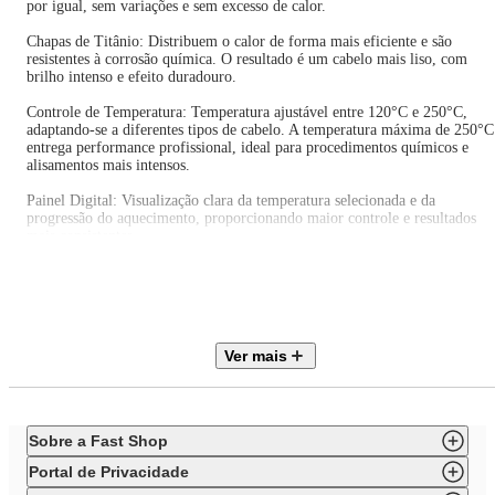
por igual, sem variações e sem excesso de calor.
Chapas de Titânio: Distribuem o calor de forma mais eficiente e são
resistentes à corrosão química. O resultado é um cabelo mais liso, com
brilho intenso e efeito duradouro.
Controle de Temperatura: Temperatura ajustável entre 120°C e 250°C,
adaptando-se a diferentes tipos de cabelo. A temperatura máxima de 250°C
entrega performance profissional, ideal para procedimentos químicos e
alisamentos mais intensos.
Painel Digital: Visualização clara da temperatura selecionada e da
progressão do aquecimento, proporcionando maior controle e resultados
mais consistentes.
Chapas Flutuantes: Acompanham o movimento dos fios e deslizam
suavemente para um alisamento uniforme, sem marcas.
Trava de Segurança: As chapas fechadas protegem contra impactos e
facilitam o transporte da sua prancha.
Ver mais
Bivolt Automático: Pode ser utilizada em ambas voltagens, 127V e 220V,
oferecendo mais liberdade para levar sua prancha onde quiser.
Cabo Giratório 360°: Com 1,8 metros de comprimento, o fio não enrola
Sobre a Fast Shop
durante o uso e garante autonomia de movimento.
Portal de Privacidade