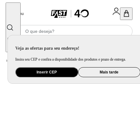
Fechar
Menu
Informe seu CEP
Veja as ofertas para seu endereço!
Insira seu CEP e confira a disponibilidade dos produtos e prazo de entrega.
Home
/
Mercado
/
Bebida
/
Vinho
Inserir CEP
Mais tarde