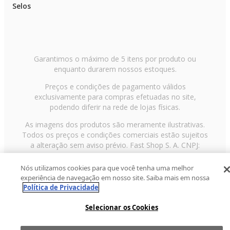
Selos
Garantimos o máximo de 5 itens por produto ou
enquanto durarem nossos estoques.
Preços e condições de pagamento válidos
exclusivamente para compras efetuadas no site,
podendo diferir na rede de lojas físicas.
As imagens dos produtos são meramente ilustrativas.
Todos os preços e condições comerciais estão sujeitos
a alteração sem aviso prévio. Fast Shop S. A. CNPJ:
43.708.379/0001-00
Nós utilizamos cookies para que você tenha uma melhor
Avenida Zaki Narchi, nº 1650, sobreloja, Carandiru, São
experiência de navegação em nosso site. Saiba mais em nossa
Paulo/SP, CEP 02029-001, Telefone: 11 3003-3728 ©
Política de Privacidade
2013 Fast Shop - Todos os direitos reservados
RF
Selecionar os Cookies