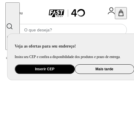
Fechar
Menu
Informe seu CEP
Veja as ofertas para seu endereço!
Insira seu CEP e confira a disponibilidade dos produtos e prazo de entrega.
Home
/
Celular Tablet e Smartwatch
/
Smartband e Pulseira
Inserir CEP
Mais tarde