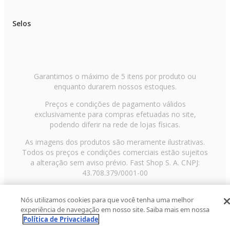
Selos
Garantimos o máximo de 5 itens por produto ou
enquanto durarem nossos estoques.
Preços e condições de pagamento válidos
exclusivamente para compras efetuadas no site,
podendo diferir na rede de lojas físicas.
As imagens dos produtos são meramente ilustrativas.
Todos os preços e condições comerciais estão sujeitos
a alteração sem aviso prévio. Fast Shop S. A. CNPJ:
43.708.379/0001-00
Avenida Zaki Narchi, nº 1650, sobreloja, Carandiru, São
Nós utilizamos cookies para que você tenha uma melhor
Paulo/SP, CEP 02029-001, Telefone: 11 3003-3728 ©
experiência de navegação em nosso site. Saiba mais em nossa
2013 Fast Shop - Todos os direitos reservados
RF
Política de Privacidade