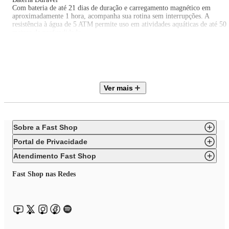
Com bateria de até 21 dias de duração e carregamento magnético em
aproximadamente 1 hora, acompanha sua rotina sem interrupções. A
resistência à água de 5 ATM permite uso em atividades aquáticas de até 50
metros de profundidade.
Aplicativo Mi Fitness
Compatível com o aplicativo Mi Fitness e equipada com Xiaomi HyperOS
2, a Smart Band 10 oferece funções como controle de música, câmera
remota, notificações inteligentes e personalização com mais de 200
mostradores.
Ver mais
Explore a linha completa Xioami e tenha em suas mãos a melhor
tecnologia, inovação e qualidade de produtos!
Sobre a Fast Shop
Portal de Privacidade
Atendimento Fast Shop
Fast Shop nas Redes