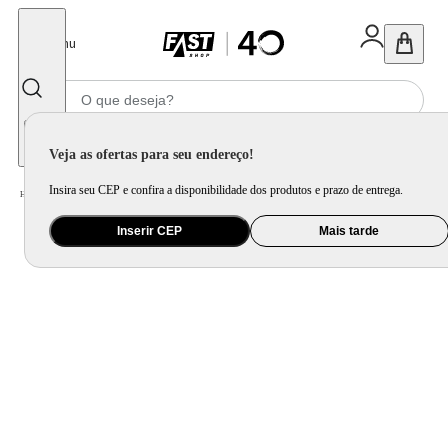
Fechar
Menu
Informe seu CEP
Veja as ofertas para seu endereço!
Insira seu CEP e confira a disponibilidade dos produtos e prazo de entrega.
Home
/
Celular Tablet e Smartwatch
/
Smartband e Pulseira
Inserir CEP
Mais tarde