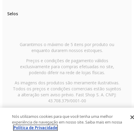
Selos
Garantimos o máximo de 5 itens por produto ou
enquanto durarem nossos estoques.
Preços e condições de pagamento válidos
exclusivamente para compras efetuadas no site,
podendo diferir na rede de lojas físicas.
As imagens dos produtos são meramente ilustrativas.
Todos os preços e condições comerciais estão sujeitos
a alteração sem aviso prévio. Fast Shop S. A. CNPJ:
43.708.379/0001-00
Avenida Zaki Narchi, nº 1650, sobreloja, Carandiru, São
Nós utilizamos cookies para que você tenha uma melhor
Paulo/SP, CEP 02029-001, Telefone: 11 3003-3728 ©
experiência de navegação em nosso site. Saiba mais em nossa
2013 Fast Shop - Todos os direitos reservados
RF
Política de Privacidade