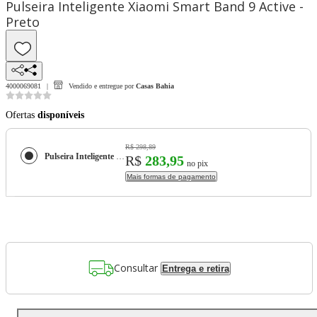
Pulseira Inteligente Xiaomi Smart Band 9 Active -
Preto
4000069081
Vendido e entregue por
Casas Bahia
Ofertas
disponíveis
R$ 298,89
Pulseira Inteligente Xiaomi Smart Band 9 Active - Preto
R$
283,95
no pix
Mais formas de pagamento
Consultar
Entrega e retira