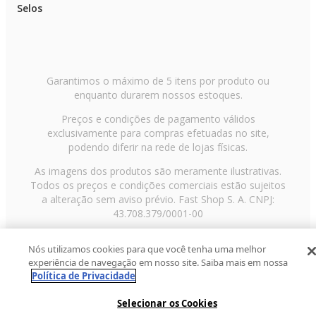
Selos
Garantimos o máximo de 5 itens por produto ou
enquanto durarem nossos estoques.
Preços e condições de pagamento válidos
exclusivamente para compras efetuadas no site,
podendo diferir na rede de lojas físicas.
As imagens dos produtos são meramente ilustrativas.
Todos os preços e condições comerciais estão sujeitos
a alteração sem aviso prévio. Fast Shop S. A. CNPJ:
43.708.379/0001-00
Avenida Zaki Narchi, nº 1650, sobreloja, Carandiru, São
Nós utilizamos cookies para que você tenha uma melhor
Paulo/SP, CEP 02029-001, Telefone: 11 3003-3728 ©
experiência de navegação em nosso site. Saiba mais em nossa
2013 Fast Shop - Todos os direitos reservados
RF
Política de Privacidade
Selecionar os Cookies