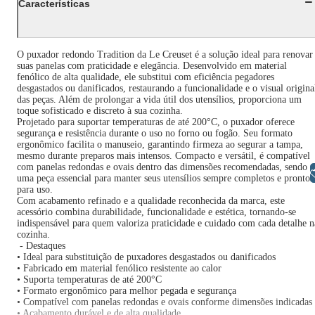
Características
O puxador redondo Tradition da Le Creuset é a solução ideal para renovar
suas panelas com praticidade e elegância. Desenvolvido em material
fenólico de alta qualidade, ele substitui com eficiência pegadores
desgastados ou danificados, restaurando a funcionalidade e o visual origina
das peças. Além de prolongar a vida útil dos utensílios, proporciona um
toque sofisticado e discreto à sua cozinha.
Projetado para suportar temperaturas de até 200°C, o puxador oferece
segurança e resistência durante o uso no forno ou fogão. Seu formato
ergonômico facilita o manuseio, garantindo firmeza ao segurar a tampa,
mesmo durante preparos mais intensos. Compacto e versátil, é compatível
com panelas redondas e ovais dentro das dimensões recomendadas, sendo
Libras
uma peça essencial para manter seus utensílios sempre completos e prontos
para uso.
Com acabamento refinado e a qualidade reconhecida da marca, este
acessório combina durabilidade, funcionalidade e estética, tornando-se
indispensável para quem valoriza praticidade e cuidado com cada detalhe n
cozinha.
- Destaques
• Ideal para substituição de puxadores desgastados ou danificados
• Fabricado em material fenólico resistente ao calor
• Suporta temperaturas de até 200°C
• Formato ergonômico para melhor pegada e segurança
• Compatível com panelas redondas e ovais conforme dimensões indicadas
• Acabamento durável e de alta qualidade