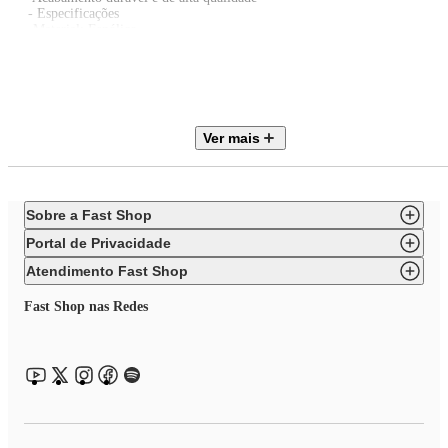
- Especificações
• Material: Fenólico
• Tamanho: 45 mm
• Modo de lavagem: Lava louças, lavagem a mão
• Cor: Matte Black
• Altura: 2,5 cm
• Largura: 4,5 cm
• Comprimento: 4,5 cm
Ver mais
- Observações
• Indicado para panelas redondas de até 22 cm de diâmetro
• Indicado para panelas ovais de até 25 cm de diâmetro
• Verifique a compatibilidade com o modelo da panela antes da instalação
Sobre a Fast Shop
Portal de Privacidade
Atendimento Fast Shop
Fast Shop nas Redes