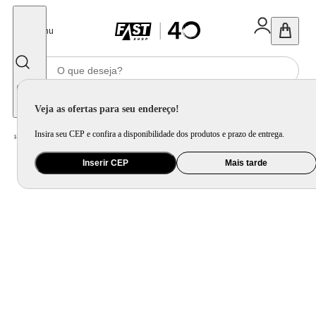
Fechar
Menu
Informe seu CEP
Veja as ofertas para seu endereço!
Insira seu CEP e confira a disponibilidade dos produtos e prazo de entrega.
Home
/
Utilidade Doméstica
/
Cozinha
/
Utensilio de Bancada
Inserir CEP
Mais tarde