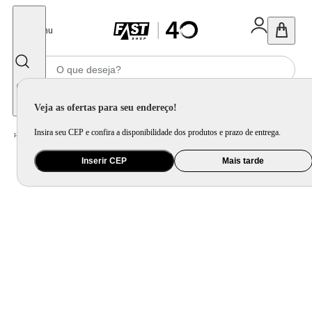
Fechar
Menu
Informe seu CEP
Veja as ofertas para seu endereço!
Insira seu CEP e confira a disponibilidade dos produtos e prazo de entrega.
Home
/
Mercado
/
Bebida
/
Vinho
Inserir CEP
Mais tarde