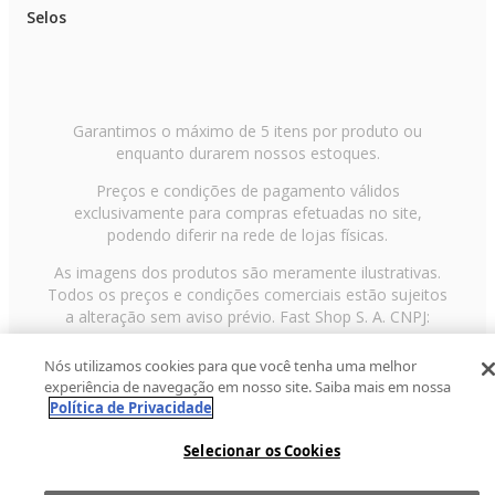
Selos
Garantimos o máximo de 5 itens por produto ou
enquanto durarem nossos estoques.
Preços e condições de pagamento válidos
exclusivamente para compras efetuadas no site,
podendo diferir na rede de lojas físicas.
As imagens dos produtos são meramente ilustrativas.
Todos os preços e condições comerciais estão sujeitos
a alteração sem aviso prévio. Fast Shop S. A. CNPJ:
43.708.379/0001-00
Nós utilizamos cookies para que você tenha uma melhor
Avenida Zaki Narchi, nº 1650, sobreloja, Carandiru, São
experiência de navegação em nosso site. Saiba mais em nossa
Paulo/SP, CEP 02029-001, Telefone: 11 3003-3728 ©
Política de Privacidade
2013 Fast Shop - Todos os direitos reservados
RF
Selecionar os Cookies