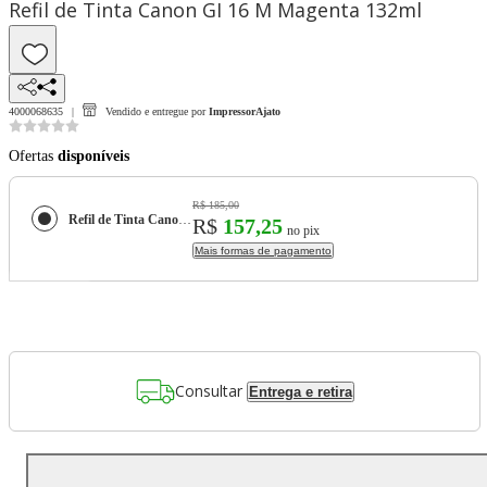
Refil de Tinta Canon GI 16 M Magenta 132ml
4000068635
Vendido e entregue por
ImpressorAjato
Ofertas
disponíveis
R$ 185,00
Refil de Tinta Canon GI 16 M Magenta 132ml
R$
157,25
no pix
Mais formas de pagamento
Consultar
Entrega e retira