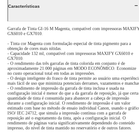
Características
Garrafa de Tinta GI-16 M Magenta, compatível com impressoras MAXIF
GX6010 e GX7010.
- Tinta cor Magenta com formulação especial de tinta pigmento para a
obtenção de cores mais nítidas.
- Capacidade 132 ml, compatível com impressoras MAXIFY GX6010 e
GX7010.
- O rendimento das três garrafas de tinta colorida em conjunto é de
aproximadamente 21.000 páginas em MODO ECONÔMICO. Economize
no custo operacional total em todas as impressões.
- O design inteligente do frasco de tinta permite ao usuário uma experiênci
mais fácil de uso que minimiza potenciais derrames, vazamentos e mancha
- O rendimento de impressão da garrafa de tinta inclusa e usada na
configuração inicial é menor do que a da garrafa de reposição, já que certa
quantidade de tinta é consumida para abastecer a cabeça de impressão
durante a configuração inicial. O rendimento de impressão é um valor
estimado com base no método de ensaio individual Canon, usando o gráfic
ISO/ IEC 24712, que simula a impressão contínua com a garrafa de
reposição até o esgotamento da tinta, após a configuração inicial. O
rendimento de páginas varia significativamente dependendo do conteúdo
impresso, do nível de tinta mantido no reservatório e de outros fatores.