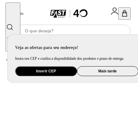
Fechar
Menu
Informe seu CEP
Veja as ofertas para seu endereço!
Insira seu CEP e confira a disponibilidade dos produtos e prazo de entrega.
Home
/
Informática e Games
/
Software e Insumo
/
Cartucho de Tinta, Toner e Tinta para Impressora
Inserir CEP
Mais tarde