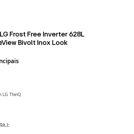
LG Frost Free Inverter 628L
aView Bivolt Inox Look
ncipais
m LG ThinQ
to >