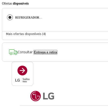
Ofertas
disponíveis
REFRIGERADOR LG FROST FREE 628L SMART SIDE BY SIDE EM AÇO INOX ESCOVADO BIVOLT GC-X267GL5P
Mais ofertas disponíveis (
4
)
Consultar
Entrega e retira