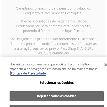
Garantimos o máximo de 5 itens por produto ou
enquanto durarem nossos estoques.
Preços e condições de pagamento válidos
exclusivamente para compras efetuadas no site,
podendo diferir na rede de lojas físicas.
As imagens dos produtos são meramente ilustrativas.
Todos os preços e condições comerciais estão sujeitos
a alteração sem aviso prévio. Fast Shop S. A. CNPJ:
43.708.379/0001-00
Avenida Zaki Narchi, nº 1650, sobreloja, Carandiru, São
Nós utilizamos cookies para que você tenha uma melhor
Paulo/SP, CEP 02029-001, Telefone: 11 3003-3728 ©
experiência de navegação em nosso site. Saiba mais em nossa
2013 Fast Shop - Todos os direitos reservados
RF
Política de Privacidade
Selecionar os Cookies
Rejeitar todos os cookies