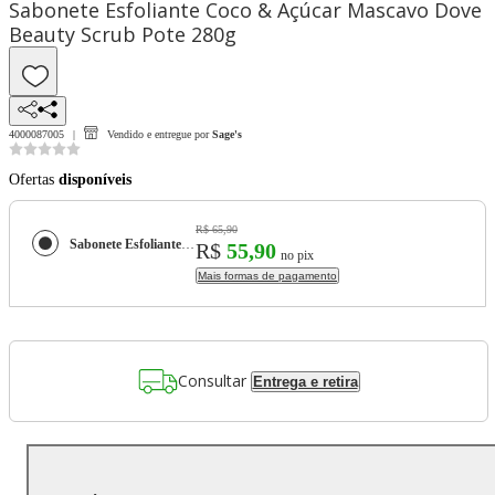
Sabonete Esfoliante Coco & Açúcar Mascavo Dove
Beauty Scrub Pote 280g
4000087005
Vendido e entregue por
Sage's
Ofertas
disponíveis
R$ 65,90
Sabonete Esfoliante Coco & Açúcar Mascavo Dove Beauty Scrub Pote 280g
R$
55,90
no pix
Mais formas de pagamento
Consultar
Entrega e retira