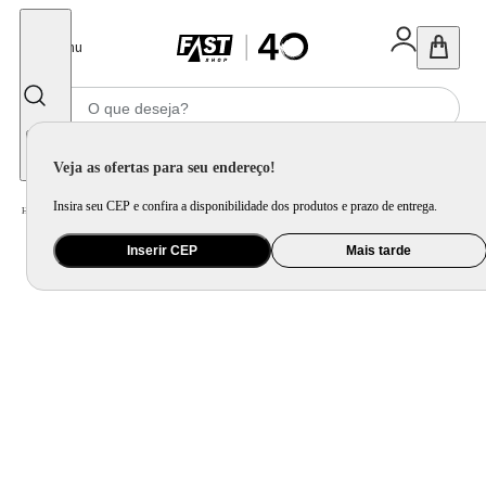
Fechar
Menu
Informe seu CEP
Veja as ofertas para seu endereço!
Insira seu CEP e confira a disponibilidade dos produtos e prazo de entrega.
Home
/
Mercado
/
Higiene
/
Sabonete
Inserir CEP
Mais tarde