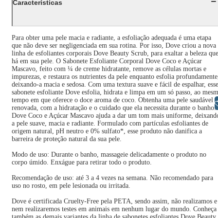
Características
Para obter uma pele macia e radiante, a esfoliação adequada é uma etapa
que não deve ser negligenciada em sua rotina. Por isso, Dove criou a nova
linha de esfoliantes corporais Dove Beauty Scrub, para exaltar a beleza qu
há em sua pele. O Sabonete Esfoliante Corporal Dove Coco e Açúcar
Mascavo, feito com ¼ de creme hidratante, remove as células mortas e
impurezas, e restaura os nutrientes da pele enquanto esfolia profundamente
deixando-a macia e sedosa. Com uma textura suave e fácil de espalhar, ess
sabonete esfoliante Dove esfolia, hidrata e limpa em um só passo, ao mes
tempo em que oferece o doce aroma de coco. Obtenha uma pele saudável e
Libras
renovada, com a hidratação e o cuidado que ela necessita durante o banho.
Dove Coco e Açúcar Mascavo ajuda a dar um tom mais uniforme, deixand
a pele suave, macia e radiante. Formulado com partículas esfoliantes de
origem natural, pH neutro e 0% sulfato*, esse produto não danifica a
barreira de proteção natural da sua pele.
Modo de uso: Durante o banho, massageie delicadamente o produto no
corpo úmido. Enxágue para retirar todo o produto.
Recomendação de uso: até 3 a 4 vezes na semana. Não recomendado para
uso no rosto, em pele lesionada ou irritada.
Dove é certificada Cruelty-Free pela PETA, sendo assim, não realizamos e
nem realizaremos testes em animais em nenhum lugar do mundo. Conheça
também as demais variantes da linha de sabonetes esfoliantes Dove Beauty