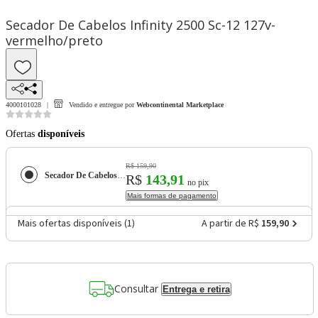
Secador De Cabelos Infinity 2500 Sc-12 127v-
vermelho/preto
4000101028
Vendido e entregue por
Webcontinental Marketplace
Ofertas
disponíveis
R$ 159,90
Secador De Cabelos Infinity 2500 Sc-12 127v-vermelho/preto
R$
143,91
no pix
Mais formas de pagamento
Mais ofertas disponíveis (
1
)
A partir de R$
159,90
Consultar
Entrega e retira