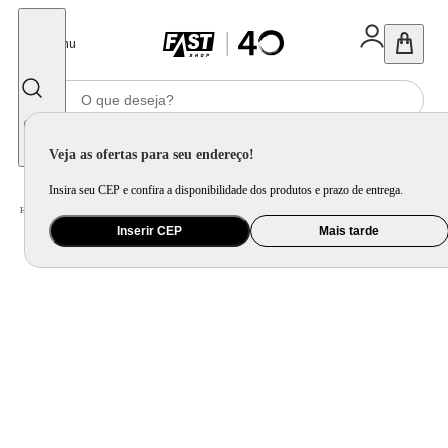
Fechar
Menu
Informe seu CEP
Veja as ofertas para seu endereço!
Insira seu CEP e confira a disponibilidade dos produtos e prazo de entrega.
Home
/
Saúde e Beleza
/
Cuidado Pessoal
/
Secador de Cabelo
Inserir CEP
Mais tarde