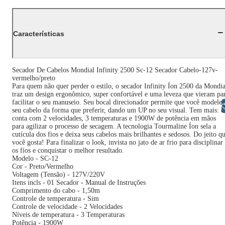
Características
Secador De Cabelos Mondial Infinity 2500 Sc-12 Secador Cabelo-127v-
vermelho/preto
Para quem não quer perder o estilo, o secador Infinity Íon 2500 da Mondia
traz um design ergonômico, super confortável e uma leveza que vieram pa
facilitar o seu manuseio. Seu bocal direcionador permite que você modele
Libras
seu cabelo da forma que preferir, dando um UP no seu visual. Tem mais: e
conta com 2 velocidades, 3 temperaturas e 1900W de potência em mãos
para agilizar o processo de secagem. A tecnologia Tourmaline Íon sela a
cutícula dos fios e deixa seus cabelos mais brilhantes e sedosos. Do jeito q
você gosta! Para finalizar o look, invista no jato de ar frio para disciplinar
os fios e conquistar o melhor resultado.
Modelo - SC-12
Cor - Preto/Vermelho
Voltagem (Tensão) - 127V/220V
Itens incls - 01 Secador - Manual de Instruções
Comprimento do cabo - 1,50m
Controle de temperatura - Sim
Controle de velocidade - 2 Velocidades
Níveis de temperatura - 3 Temperaturas
Potência - 1900W