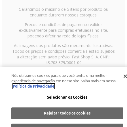
Garantimos o máximo de 5 itens por produto ou
enquanto durarem nossos estoques.
Preços e condições de pagamento válidos
exclusivamente para compras efetuadas no site,
podendo diferir na rede de lojas físicas.
As imagens dos produtos são meramente ilustrativas.
Todos os preços e condições comerciais estão sujeitos
a alteração sem aviso prévio. Fast Shop S. A. CNPJ:
43.708.379/0001-00
Avenida Zaki Narchi, nº 1650, sobreloja, Carandiru, São
Nós utilizamos cookies para que você tenha uma melhor
Paulo/SP, CEP 02029-001, Telefone: 11 3003-3728 ©
experiência de navegação em nosso site. Saiba mais em nossa
2013 Fast Shop - Todos os direitos reservados
RF
Política de Privacidade
Selecionar os Cookies
Rejeitar todos os cookies