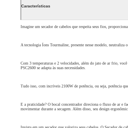
Características
Imagine um secador de cabelos que respeita seus fios, proporcion
A tecnologia Íons Tourmaline, presente nesse modelo, neutraliza o
Com 3 temperaturas e 2 velocidades, além do jato de ar frio, você
PSC2600 se adapta às suas necessidades.
Tudo isso, com incríveis 2100W de potência, ou seja, potência qu
E a praticidade? O bocal concentrador direciona o fluxo de ar e f
movimentar durante a secagem. Além disso, seu design ergonômico
Invista em um secador que valoriza seus cabelos. O Secador de ca