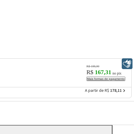
Libras
R$ 199,90
R$
167,31
no pix
Mais formas de pagamento
A partir de R$
178,11