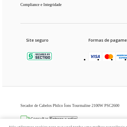
Compliance e Integridade
Site seguro
Formas de pagame
Garanti
Preços e condições de pagament
Secador de Cabelos Philco Íons Tourmaline 2100W PSC2600
As imagens dos produtos são meramente ilustrativas. T
Consultar
Entrega e retira
Avenida Zaki Narchi, nº 1650, sobreloja, Ca