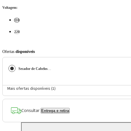
Voltagem
:
110
220
Ofertas
disponíveis
Secador de Cabelos Philco Íons Tourmaline 2100W PSC2600
Mais ofertas disponíveis (
1
)
Consultar
Entrega e retira