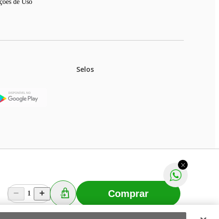
ções de Uso
Selos
stoques.
ferir na rede de lojas físicas.
m aviso prévio. Fast Shop S. A. CNPJ: 43.708.379/0001-
Comprar
1
Selecionar os Cookies
 Fast Shop - Todos os direitos reservados
RF