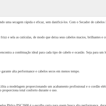
ando uma secagem rápida e eficaz, sem danificá-los. Com o Secador de cabelos 
 frizz e sela as cutículas, de modo que deixa seus cabelos macios, brilhantes 
 encontra a combinação ideal para cada tipo de cabelo e ocasião. Seja para um 
e garante alta performance e cabelos secos em menos tempo.
acilita a modelagem proporcionando um acabamento profissional e o cordão elét
 proporciona total conforto durante o uso.
belos Philco PSC2600 é a escolha certa para quem busca alta performance, dura