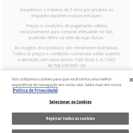
Garantimos o máximo de 5 itens por produto ou
enquanto durarem nossos estoques.
Preços e condições de pagamento válidos
exclusivamente para compras efetuadas no site,
podendo diferir na rede de lojas físicas.
As imagens dos produtos são meramente ilustrativas.
Todos os preços e condições comerciais estão sujeitos
a alteração sem aviso prévio. Fast Shop S. A. CNPJ:
43.708.379/0001-00
Avenida Zaki Narchi, nº 1650, sobreloja, Carandiru, São
Nós utilizamos cookies para que você tenha uma melhor
Paulo/SP, CEP 02029-001, Telefone: 11 3003-3728 ©
experiência de navegação em nosso site. Saiba mais em nossa
2013 Fast Shop - Todos os direitos reservados
RF
Política de Privacidade
Selecionar os Cookies
Rejeitar todos os cookies