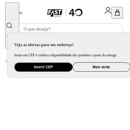
Fechar
Menu
Informe seu CEP
Veja as ofertas para seu endereço!
Insira seu CEP e confira a disponibilidade dos produtos e prazo de entrega.
Home
/
Saúde e Beleza
/
Cuidado Pessoal
/
Secador de Cabelo
Inserir CEP
Mais tarde