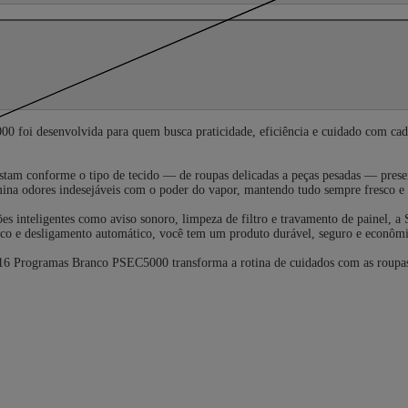
foi desenvolvida para quem busca praticidade, eficiência e cuidado com cada
ustam conforme o tipo de tecido — de roupas delicadas a peças pesadas — prese
mina odores indesejáveis com o poder do vapor, mantendo tudo sempre fresco e 
ões inteligentes como aviso sonoro, limpeza de filtro e travamento de painel, 
inco e desligamento automático, você tem um produto durável, seguro e econôm
16 Programas Branco PSEC5000 transforma a rotina de cuidados com as roupas, 