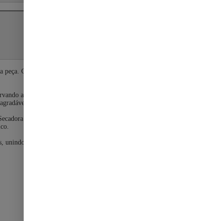
 peça. Com capacidade de 11 kg, ela seca grandes quantidades de
rvando as fibras e garantindo resultados impecáveis. O modo
agradável.
a Secadora de Roupas PSEC5000 oferece total conveniência no dia a
ico.
unindo tecnologia, eficiência e conforto em cada ciclo.