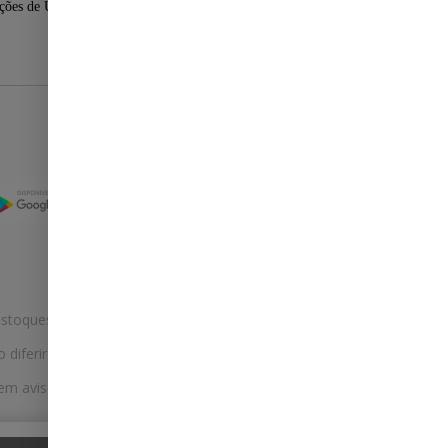
ções de Uso
Selos
stoques.
ferir na rede de lojas físicas.
m aviso prévio. Fast Shop S. A. CNPJ: 43.708.379/0001-
Selecionar os Cookies
 Fast Shop - Todos os direitos reservados
RF