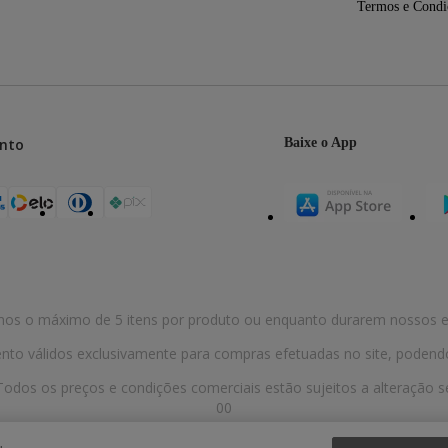
Termos e Condi
nto
Baixe o App
mos o máximo de 5 itens por produto ou enquanto durarem nossos e
o válidos exclusivamente para compras efetuadas no site, podendo di
odos os preços e condições comerciais estão sujeitos a alteração se
00
randiru, São Paulo/SP, CEP 02029-001, Telefone: 11 3003-3728 © 2013