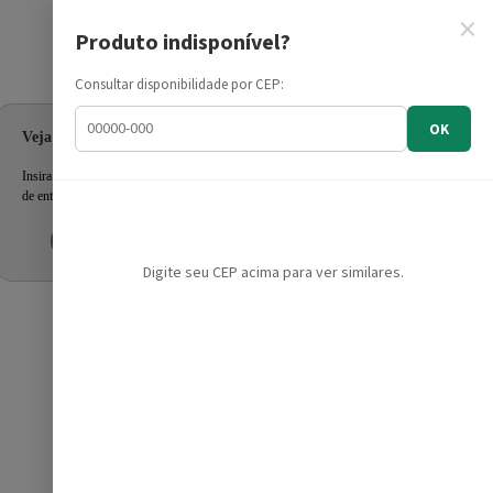
×
Produto indisponível?
Informe seu CEP
Consultar disponibilidade por CEP:
OK
 Branco PSEC5000
Veja as ofertas para seu endereço!
Insira seu CEP e confira a disponibilidade dos produtos e prazo
de entrega.
Inserir CEP
Mais tarde
Digite seu CEP acima para ver similares.