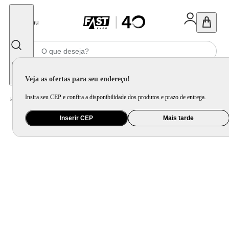
Fechar
Menu
Informe seu CEP
Veja as ofertas para seu endereço!
Insira seu CEP e confira a disponibilidade dos produtos e prazo de entrega.
Home
/
Casa Inteligente
/
Segurança
/
Fechadura Biométrica
Inserir CEP
Mais tarde