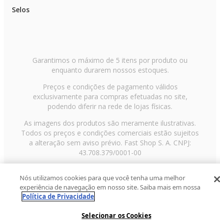
Selos
Garantimos o máximo de 5 itens por produto ou
enquanto durarem nossos estoques.
Preços e condições de pagamento válidos
exclusivamente para compras efetuadas no site,
podendo diferir na rede de lojas físicas.
As imagens dos produtos são meramente ilustrativas.
Todos os preços e condições comerciais estão sujeitos
a alteração sem aviso prévio. Fast Shop S. A. CNPJ:
43.708.379/0001-00
Avenida Zaki Narchi, nº 1650, sobreloja, Carandiru, São
Nós utilizamos cookies para que você tenha uma melhor
Paulo/SP, CEP 02029-001, Telefone: 11 3003-3728 ©
experiência de navegação em nosso site. Saiba mais em nossa
2013 Fast Shop - Todos os direitos reservados
RF
Política de Privacidade
Selecionar os Cookies