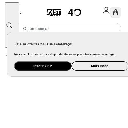
Fechar
Menu
Informe seu CEP
Veja as ofertas para seu endereço!
Insira seu CEP e confira a disponibilidade dos produtos e prazo de entrega.
Home
/
Vídeo
/
Tv
Inserir CEP
Mais tarde