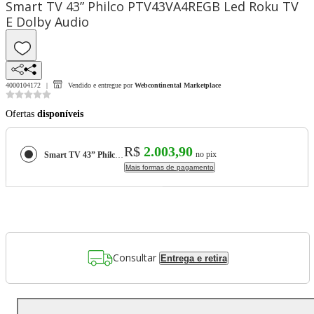
Smart TV 43” Philco PTV43VA4REGB Led Roku TV
E Dolby Audio
4000104172
Vendido e entregue por
Webcontinental Marketplace
Ofertas
disponíveis
R$
2.003,90
no pix
Smart TV 43” Philco PTV43VA4REGB Led Roku TV E Dolby Audio
Mais formas de pagamento
Consultar
Entrega e retira