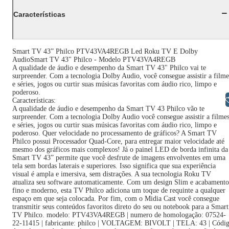
Características
Smart TV 43” Philco PTV43VA4REGB Led Roku TV E Dolby
AudioSmart TV 43" Philco - Modelo PTV43VA4REGB
A qualidade de áudio e desempenho da Smart TV 43" Philco vai te
surpreender. Com a tecnologia Dolby Audio, você consegue assistir a filme
e séries, jogos ou curtir suas músicas favoritas com áudio rico, limpo e
poderoso.
Libras
Características:
A qualidade de áudio e desempenho da Smart TV 43 Philco vão te
surpreender. Com a tecnologia Dolby Audio você consegue assistir a filme
e séries, jogos ou curtir suas músicas favoritas com áudio rico, limpo e
poderoso. Quer velocidade no processamento de gráficos? A Smart TV
Philco possui Processador Quad-Core, para entregar maior velocidade até
mesmo dos gráficos mais complexos! Já o painel LED de borda infinita da
Smart TV 43” permite que você desfrute de imagens envolventes em uma
tela sem bordas laterais e superiores. Isso significa que sua experiência
visual é ampla e imersiva, sem distrações. A sua tecnologia Roku TV
atualiza seu software automaticamente. Com um design Slim e acabamento
fino e moderno, esta TV Philco adiciona um toque de requinte a qualquer
espaço em que seja colocada. Por fim, com o Midia Cast você consegue
transmitir seus conteúdos favoritos direto do seu ou notebook para a Smart
TV Philco. modelo: PTV43VA4REGB | numero de homologação: 07524-
22-11415 | fabricante: philco | VOLTAGEM: BIVOLT | TELA: 43 | Códi