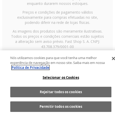
enquanto durarem nossos estoques.
Preços e condições de pagamento válidos
exclusivamente para compras efetuadas no site,
podendo diferir na rede de lojas físicas.
As imagens dos produtos são meramente ilustrativas.
Todos os preços e condições comerciais estão sujeitos
a alteração sem aviso prévio. Fast Shop S. A. CNPJ:
43.708.379/0001-00
Avenida Zaki Narchi, nº 1650, sobreloja, Carandiru, São
Nós utilizamos cookies para que você tenha uma melhor
Paulo/SP, CEP 02029-001, Telefone: 11 3003-3728 ©
experiência de navegação em nosso site. Saiba mais em nossa
2013 Fast Shop - Todos os direitos reservados
RF
Política de Privacidade
Selecionar os Cookies
Rejeitar todos os cookies
Comprar
1
Permitir todos os cookies