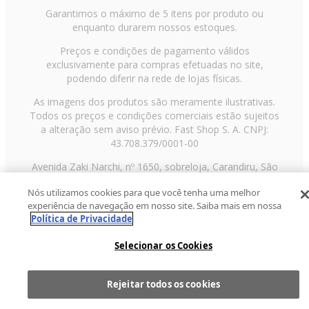
Garantimos o máximo de 5 itens por produto ou
enquanto durarem nossos estoques.
Preços e condições de pagamento válidos
exclusivamente para compras efetuadas no site,
podendo diferir na rede de lojas físicas.
As imagens dos produtos são meramente ilustrativas.
Todos os preços e condições comerciais estão sujeitos
a alteração sem aviso prévio. Fast Shop S. A. CNPJ:
43.708.379/0001-00
Avenida Zaki Narchi, nº 1650, sobreloja, Carandiru, São
Paulo/SP, CEP 02029-001, Telefone: 11 3003-3728 ©
Nós utilizamos cookies para que você tenha uma melhor
2013 Fast Shop - Todos os direitos reservados
RF
experiência de navegação em nosso site. Saiba mais em nossa
Política de Privacidade
Selecionar os Cookies
Rejeitar todos os cookies