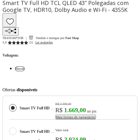
Smart TV Full HD TCL QLED 43” Polegadas com
Google TV, HDR10, Dolby Audio e Wi-Fi - 43S5K
TK43S5KPTOB
Vendido e entregue por
Fast Shop
5,0
(
1
)
Ler avaliações
Voltagem
:
Bivolt
Ofertas
disponíveis
R$ 2.309,00
Smart TV Full HD TCL QLED 43” Polegadas com Google TV, HDR10, Dolby Audio e Wi-Fi - 43S5K
R$
1.669,00
no pix
Mais formas de pagamento
Valor total
Smart TV Full HD TCL QLED 43” Polegadas com Google TV, HDR10, Dolby Audio e Wi-Fi - 43S5K
R$
2.024,09