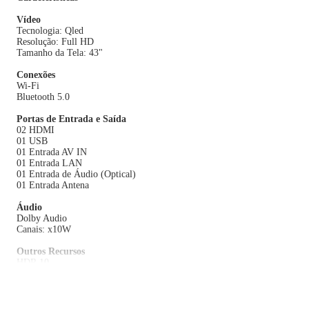
Vídeo
Tecnologia: Qled
Resolução: Full HD
Tamanho da Tela: 43"
Conexões
Wi-Fi
Bluetooth 5.0
Portas de Entrada e Saída
02 HDMI
01 USB
01 Entrada AV IN
01 Entrada LAN
01 Entrada de Áudio (Optical)
01 Entrada Antena
Áudio
Dolby Audio
Canais: x10W
Outros Recursos
HDR 10
HLG
Google TV
Google Cast