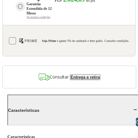
no pix
Garantia 
Estendida de 12 
Meses
Ver termos e condições
Seja Prime
e ganhe 5% de cashback e frete grátis. Consulte condições.
Consultar
Entrega e retira
Características
Libras
Características