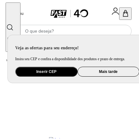
Fechar
Menu
Informe seu CEP
Veja as ofertas para seu endereço!
Insira seu CEP e confira a disponibilidade dos produtos e prazo de entrega.
Home
/
Vídeo
/
Tv
Inserir CEP
Mais tarde