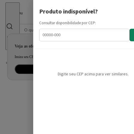
Fechar
Produto indisponível?
Menu
Consultar disponibilidade por CEP:
Informe seu CEP
Veja as ofertas para seu endereço!
Insira seu CEP e confira a disponibilidade dos produtos e prazo de entrega.
Home
/
Celular Tablet e Smartwatch
/
Celular e Smartphone
Inserir CEP
Mais tarde
Digite seu CEP acima para ver similares.