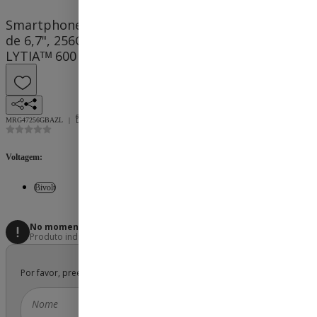
Smartphone Motorola Moto G47, 5G, Azul, Tela
de 6,7", 256GB, 4GB RAM e Câmera de 50 MP Sony
LYTIAᵀᴹ 600
MRG47256GBAZL
Vendido e entregue por
Fast Shop
Voltagem
:
Bivolt
No momento este produto não está disponível
.
Produto indisponível para entrega ou retirada em loja.
Por favor, preencha os campos abaixo:
Nome