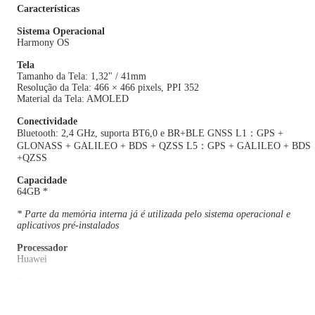
Características
Sistema Operacional
Harmony OS
Tela
Tamanho da Tela: 1,32" / 41mm
Resolução da Tela: 466 × 466 pixels, PPI 352
Material da Tela: AMOLED
Conectividade
Bluetooth: 2,4 GHz, suporta BT6,0 e BR+BLE GNSS L1：GPS +
GLONASS + GALILEO + BDS + QZSS L5：GPS + GALILEO + BDS
+QZSS
Capacidade
64GB *
* Parte da memória interna já é utilizada pelo sistema operacional e
aplicativos pré-instalados
Processador
Huawei
Caixa
Material da Caixa: Aço inoxidável