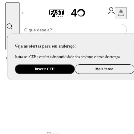
Fechar
Menu
Informe seu CEP
Veja as ofertas para seu endereço!
Insira seu CEP e confira a disponibilidade dos produtos e prazo de entrega.
Home
/
Celular Tablet e Smartwatch
/
Smartwatch
Inserir CEP
Mais tarde