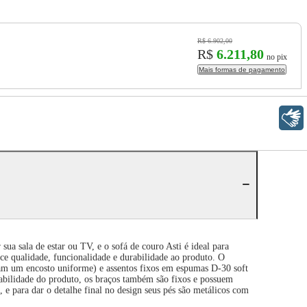
R$ 6.902,00
R$
6.211,80
no pix
Mais formas de pagamento
Libras
a sala de estar ou TV, e o sofá de couro Asti é ideal para
ece qualidade, funcionalidade e durabilidade ao produto. O
nam um encosto uniforme) e assentos fixos em espumas D-30 soft
urabilidade do produto, os braços também são fixos e possuem
, e para dar o detalhe final no design seus pés são metálicos com