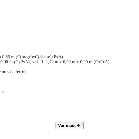
 m 0,86 m (C(braço)xC(chaise)xPxA)
 0,90 m (CxPxA), vol. II: 1,72 m x 0,99 m x 0,90 m (CxPxA)
tores de ferro)
te
te
Ver mais
da sua casa ou apartamento. Não subimos escadas ou elevadores.
ra ter certeza de que vai passar pela porta, escada ou elevador.