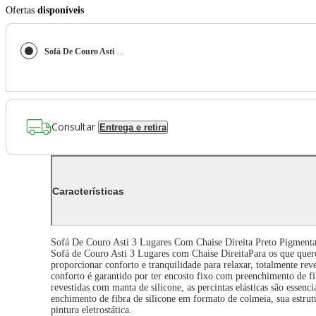
Ofertas
disponíveis
Sofá De Couro Asti 3 Lugares Com Chaise Direita Preto Pigmentado - Mempra Design
Consultar
Entrega e retira
Características
Sofá De Couro Asti 3 Lugares Com Chaise Direita Preto Pigmen
Sofá de Couro Asti 3 Lugares com Chaise DireitaPara os que quere
proporcionar conforto e tranquilidade para relaxar, totalmente re
conforto é garantido por ter encosto fixo com preenchimento de 
revestidas com manta de silicone, as percintas elásticas são esse
enchimento de fibra de silicone em formato de colmeia, sua estrutu
pintura eletrostática.