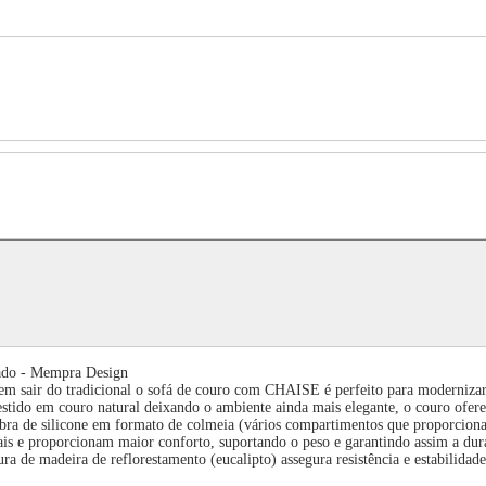
tado - Mempra Design
m sair do tradicional o sofá de couro com CHAISE é perfeito para modernizar su
vestido em couro natural deixando o ambiente ainda mais elegante, o couro ofer
fibra de silicone em formato de colmeia (vários compartimentos que proporcio
nciais e proporcionam maior conforto, suportando o peso e garantindo assim a d
ra de madeira de reflorestamento (eucalipto) assegura resistência e estabilidade