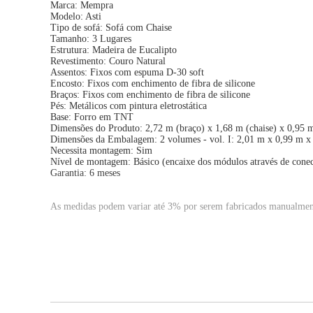
Marca: Mempra
Modelo: Asti
Tipo de sofá: Sofá com Chaise
Tamanho: 3 Lugares
Estrutura: Madeira de Eucalipto
Revestimento: Couro Natural
Assentos: Fixos com espuma D-30 soft
Encosto: Fixos com enchimento de fibra de silicone
Braços: Fixos com enchimento de fibra de silicone
Pés: Metálicos com pintura eletrostática
Base: Forro em TNT
Dimensões do Produto: 2,72 m (braço) x 1,68 m (chaise) x 0,95
Dimensões da Embalagem: 2 volumes - vol. I: 2,01 m x 0,99 m x
Necessita montagem: Sim
Nível de montagem: Básico (encaixe dos módulos através de conec
Garantia: 6 meses
As medidas podem variar até 3% por serem fabricados manualmen
IMPORTANTE: Considere o lado da chaise olhando o sofá de fren
Observações:
- Nos responsabilizamos somente com a entrega até o piso térreo 
- O sofá é entregue desmontado. Confira as medidas dos volumes pa