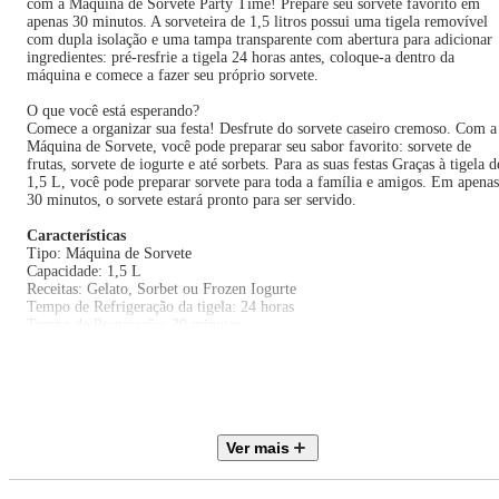
com a Máquina de Sorvete Party Time! Prepare seu sorvete favorito em
apenas 30 minutos. A sorveteira de 1,5 litros possui uma tigela removível
com dupla isolação e uma tampa transparente com abertura para adicionar
ingredientes: pré-resfrie a tigela 24 horas antes, coloque-a dentro da
máquina e comece a fazer seu próprio sorvete.
O que você está esperando?
Comece a organizar sua festa! Desfrute do sorvete caseiro cremoso. Com a
Máquina de Sorvete, você pode preparar seu sabor favorito: sorvete de
frutas, sorvete de iogurte e até sorbets. Para as suas festas Graças à tigela d
1,5 L, você pode preparar sorvete para toda a família e amigos. Em apenas
30 minutos, o sorvete estará pronto para ser servido.
Características
Tipo: Máquina de Sorvete
Capacidade: 1,5 L
Receitas: Gelato, Sorbet ou Frozen Iogurte
Tempo de Refrigeração da tigela: 24 horas
Tempo de Preparação: 30 minutos
Material interno: alumínio
Tampa: transparente
Pés antiderrapantes
Especificações Técnicas
Modelo: 00C64309
Ver mais
Potência: 12 W
Cor: Vermelho e Branco
Voltagem: 110V / 220V (Não é bivolt)