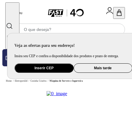
Fechar
Menu
Informe seu CEP
Veja as ofertas para seu endereço!
Insira seu CEP e confira a disponibilidade dos produtos e prazo de entrega.
Inserir CEP
Mais tarde
Home
/
Eletroportátil
/
Cozinha Criativa
/
Máquina de Sorvete e Iogurteira