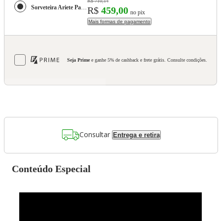
R$ 710,14
Sorveteira Ariete Party Time com 1,5L de Capacidade
R$
459,00
no pix
Mais formas de pagamento
Seja Prime
e ganhe 5% de cashback e frete grátis. Consulte condições.
Consultar
Entrega e retira
Conteúdo Especial