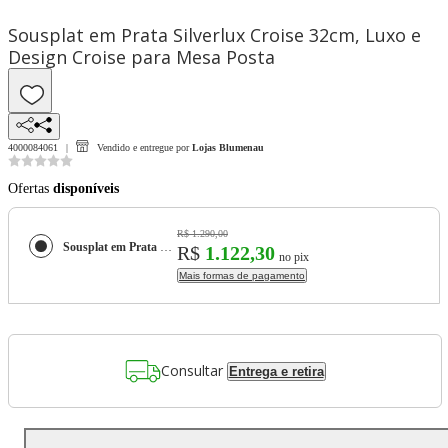
Sousplat em Prata Silverlux Croise 32cm, Luxo e
Design Croise para Mesa Posta
4000084061
Vendido e entregue por
Lojas Blumenau
Ofertas
disponíveis
R$ 1.290,00
Sousplat em Prata Silverlux Croise 32cm, Luxo e Design Croise para Mesa Posta
R$
1.122,30
no pix
Mais formas de pagamento
Consultar
Entrega e retira