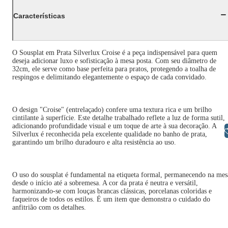
Características
O Sousplat em Prata Silverlux Croise é a peça indispensável para quem
deseja adicionar luxo e sofisticação à mesa posta. Com seu diâmetro de
32cm, ele serve como base perfeita para pratos, protegendo a toalha de
respingos e delimitando elegantemente o espaço de cada convidado.
O design "Croise" (entrelaçado) confere uma textura rica e um brilho
cintilante à superfície. Este detalhe trabalhado reflete a luz de forma sutil,
adicionando profundidade visual e um toque de arte à sua decoração. A
Libras
Silverlux é reconhecida pela excelente qualidade no banho de prata,
garantindo um brilho duradouro e alta resistência ao uso.
O uso do sousplat é fundamental na etiqueta formal, permanecendo na mes
desde o início até a sobremesa. A cor da prata é neutra e versátil,
harmonizando-se com louças brancas clássicas, porcelanas coloridas e
faqueiros de todos os estilos. É um item que demonstra o cuidado do
anfitrião com os detalhes.