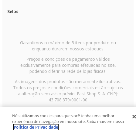
Selos
Garantimos o máximo de 5 itens por produto ou
enquanto durarem nossos estoques.
Preços e condições de pagamento válidos
exclusivamente para compras efetuadas no site,
podendo diferir na rede de lojas físicas.
As imagens dos produtos são meramente ilustrativas.
Todos os preços e condições comerciais estão sujeitos
a alteração sem aviso prévio. Fast Shop S. A. CNPJ:
43.708.379/0001-00
Avenida Zaki Narchi, nº 1650, sobreloja, Carandiru, São
Nós utilizamos cookies para que você tenha uma melhor
Paulo/SP, CEP 02029-001, Telefone: 11 3003-3728 ©
experiência de navegação em nosso site. Saiba mais em nossa
2013 Fast Shop - Todos os direitos reservados
RF
Política de Privacidade