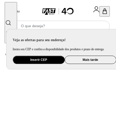
Fechar
Menu
Informe seu CEP
Veja as ofertas para seu endereço!
Insira seu CEP e confira a disponibilidade dos produtos e prazo de entrega.
Home
/
Utilidade Doméstica
/
Mesa
/
Mesa Posta
Inserir CEP
Mais tarde