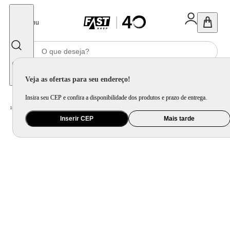
Fechar
Menu
Informe seu CEP
Veja as ofertas para seu endereço!
Insira seu CEP e confira a disponibilidade dos produtos e prazo de entrega.
Home
/
Informática e Games
/
Console, Jogo e Acessório
Inserir CEP
Mais tarde