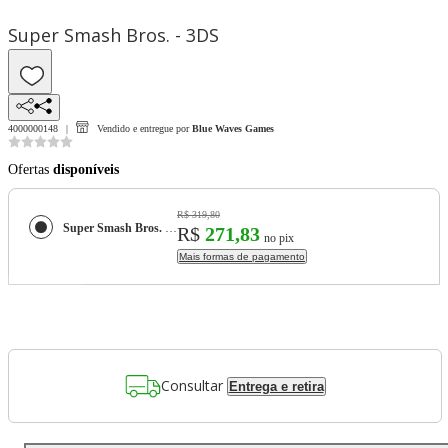
Super Smash Bros. - 3DS
4000000148
Vendido e entregue por
Blue Waves Games
Ofertas
disponíveis
R$ 319,80
Super Smash Bros. - 3DS
R$
271,83
no pix
Mais formas de pagamento
Consultar
Entrega e retira