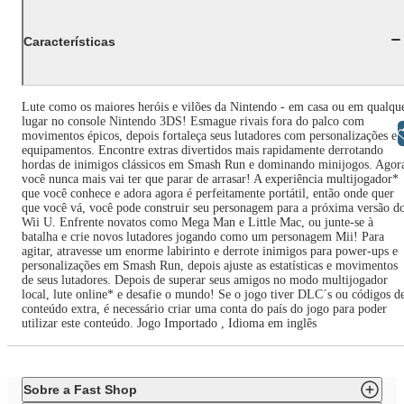
Características
Lute como os maiores heróis e vilões da Nintendo - em casa ou em qualqu
lugar no console Nintendo 3DS! Esmague rivais fora do palco com
Libras
movimentos épicos, depois fortaleça seus lutadores com personalizações e
equipamentos. Encontre extras divertidos mais rapidamente derrotando
hordas de inimigos clássicos em Smash Run e dominando minijogos. Agor
você nunca mais vai ter que parar de arrasar! A experiência multijogador*
que você conhece e adora agora é perfeitamente portátil, então onde quer
que você vá, você pode construir seu personagem para a próxima versão d
Wii U. Enfrente novatos como Mega Man e Little Mac, ou junte-se à
batalha e crie novos lutadores jogando como um personagem Mii! Para
agitar, atravesse um enorme labirinto e derrote inimigos para power-ups e
personalizações em Smash Run, depois ajuste as estatísticas e movimentos
de seus lutadores. Depois de superar seus amigos no modo multijogador
local, lute online* e desafie o mundo! Se o jogo tiver DLC´s ou códigos d
conteúdo extra, é necessário criar uma conta do país do jogo para poder
utilizar este conteúdo. Jogo Importado , Idioma em inglês
Sobre a Fast Shop