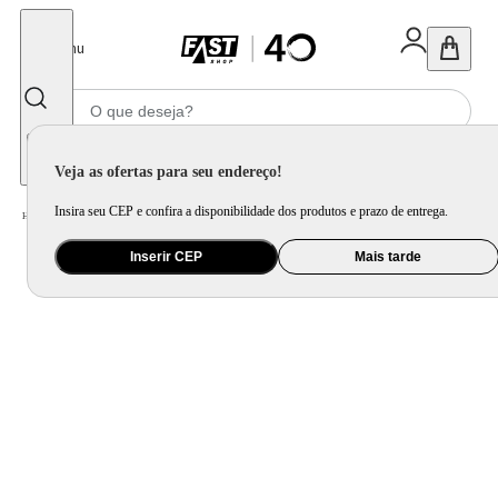
Fechar
Menu
Informe seu CEP
Veja as ofertas para seu endereço!
Insira seu CEP e confira a disponibilidade dos produtos e prazo de entrega.
Home
/
Utilidade Doméstica
/
Mesa
/
Servir
Inserir CEP
Mais tarde