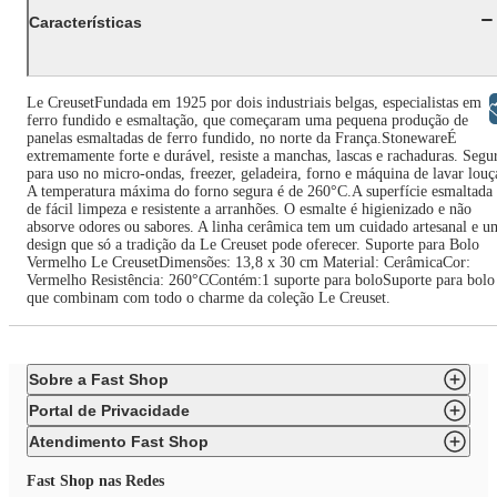
Características
Le CreusetFundada em 1925 por dois industriais belgas, especialistas em
Libras
ferro fundido e esmaltação, que começaram uma pequena produção de
panelas esmaltadas de ferro fundido, no norte da França.StonewareÉ
extremamente forte e durável, resiste a manchas, lascas e rachaduras. Segu
para uso no micro-ondas, freezer, geladeira, forno e máquina de lavar louç
A temperatura máxima do forno segura é de 260°C.A superfície esmaltada
de fácil limpeza e resistente a arranhões. O esmalte é higienizado e não
absorve odores ou sabores. A linha cerâmica tem um cuidado artesanal e u
design que só a tradição da Le Creuset pode oferecer. Suporte para Bolo
Vermelho Le CreusetDimensões: 13,8 x 30 cm Material: CerâmicaCor:
Vermelho Resistência: 260°CContém:1 suporte para boloSuporte para bolo
que combinam com todo o charme da coleção Le Creuset.
Sobre a Fast Shop
Portal de Privacidade
Atendimento Fast Shop
Fast Shop nas Redes