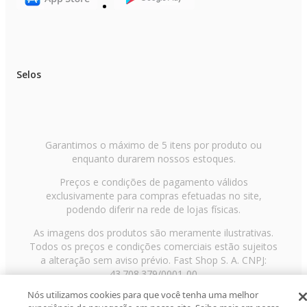
Selos
Garantimos o máximo de 5 itens por produto ou
enquanto durarem nossos estoques.
Preços e condições de pagamento válidos
exclusivamente para compras efetuadas no site,
podendo diferir na rede de lojas físicas.
As imagens dos produtos são meramente ilustrativas.
Todos os preços e condições comerciais estão sujeitos
a alteração sem aviso prévio. Fast Shop S. A. CNPJ:
43.708.379/0001-00
Nós utilizamos cookies para que você tenha uma melhor
Avenida Zaki Narchi, nº 1650, sobreloja, Carandiru, São