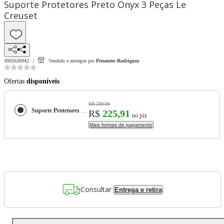
Suporte Protetores Preto Onyx 3 Peças Le
Creuset
3005630942
Vendido e entregue por
Presentes Rodriguez
Ofertas
disponíveis
R$ 239,00
Suporte Protetores Preto Onyx 3 Peças Le Creuset
R$
225,91
no pix
Mais formas de pagamento
Consultar
Entrega e retira