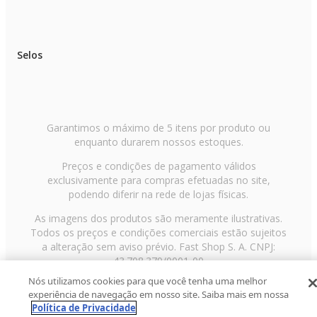
Selos
Garantimos o máximo de 5 itens por produto ou
enquanto durarem nossos estoques.
Preços e condições de pagamento válidos
exclusivamente para compras efetuadas no site,
podendo diferir na rede de lojas físicas.
As imagens dos produtos são meramente ilustrativas.
Todos os preços e condições comerciais estão sujeitos
a alteração sem aviso prévio. Fast Shop S. A. CNPJ:
43.708.379/0001-00
Nós utilizamos cookies para que você tenha uma melhor
Avenida Zaki Narchi, nº 1650, sobreloja, Carandiru, São
experiência de navegação em nosso site. Saiba mais em nossa
Paulo/SP, CEP 02029-001, Telefone: 11 3003-3728 ©
Política de Privacidade
2013 Fast Shop - Todos os direitos reservados
RF