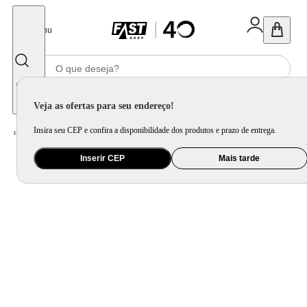
Fechar
Menu
Informe seu CEP
Veja as ofertas para seu endereço!
Insira seu CEP e confira a disponibilidade dos produtos e prazo de entrega.
Home
/
Utilidade Doméstica
/
Cozinha
/
Acessório Complementar para Cozinha
Inserir CEP
Mais tarde