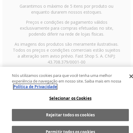
Garantimos o máximo de 5 itens por produto ou
enquanto durarem nossos estoques.
Preços e condições de pagamento válidos
exclusivamente para compras efetuadas no site,
podendo diferir na rede de lojas físicas.
As imagens dos produtos são meramente ilustrativas.
Todos os preços e condições comerciais estão sujeitos
a alteração sem aviso prévio. Fast Shop S. A. CNPJ:
43.708.379/0001-00
Avenida Zaki Narchi, nº 1650, sobreloja, Carandiru, São
Nós utilizamos cookies para que você tenha uma melhor
Paulo/SP, CEP 02029-001, Telefone: 11 3003-3728 ©
experiência de navegação em nosso site. Saiba mais em nossa
2013 Fast Shop - Todos os direitos reservados
RF
Política de Privacidade
Selecionar os Cookies
Rejeitar todos os cookies
Comprar
1
Permitir todos os cookies