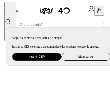
Fechar
Menu
Informe seu CEP
Veja as ofertas para seu endereço!
Insira seu CEP e confira a disponibilidade dos produtos e prazo de entrega.
Home
/
Utilidade Doméstica
/
Organização e Armazenamento
/
Organização de Banheiro
Inserir CEP
Mais tarde