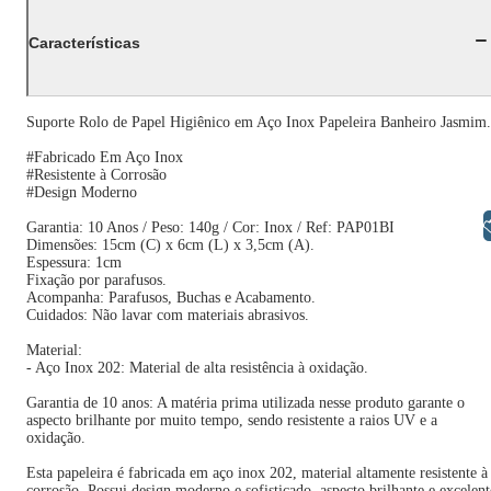
Características
Suporte Rolo de Papel Higiênico em Aço Inox Papeleira Banheiro Jasmim.
#Fabricado Em Aço Inox
#Resistente à Corrosão
#Design Moderno
Libras
Garantia: 10 Anos / Peso: 140g / Cor: Inox / Ref: PAP01BI
Dimensões: 15cm (C) x 6cm (L) x 3,5cm (A).
Espessura: 1cm
Fixação por parafusos.
Acompanha: Parafusos, Buchas e Acabamento.
Cuidados: Não lavar com materiais abrasivos.
Material:
- Aço Inox 202: Material de alta resistência à oxidação.
Garantia de 10 anos: A matéria prima utilizada nesse produto garante o
aspecto brilhante por muito tempo, sendo resistente a raios UV e a
oxidação.
Esta papeleira é fabricada em aço inox 202, material altamente resistente à
corrosão. Possui design moderno e sofisticado, aspecto brilhante e excelent