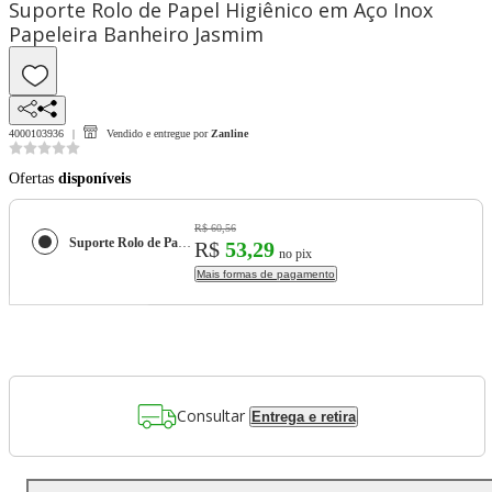
Suporte Rolo de Papel Higiênico em Aço Inox
Papeleira Banheiro Jasmim
4000103936
Vendido e entregue por
Zanline
Ofertas
disponíveis
R$ 60,56
Suporte Rolo de Papel Higiênico em Aço Inox Papeleira Banheiro Jasmim
R$
53,29
no pix
Mais formas de pagamento
Consultar
Entrega e retira