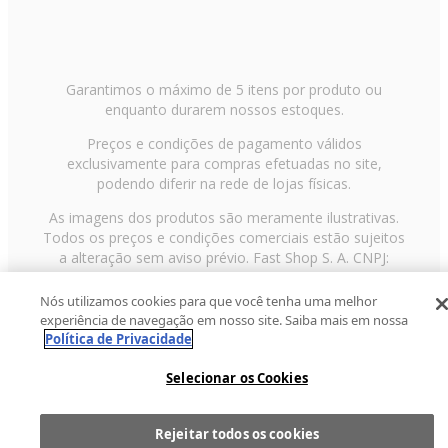
Garantimos o máximo de 5 itens por produto ou
enquanto durarem nossos estoques.
Preços e condições de pagamento válidos
exclusivamente para compras efetuadas no site,
podendo diferir na rede de lojas físicas.
As imagens dos produtos são meramente ilustrativas.
Todos os preços e condições comerciais estão sujeitos
a alteração sem aviso prévio. Fast Shop S. A. CNPJ:
43.708.379/0001-00
Nós utilizamos cookies para que você tenha uma melhor
Avenida Zaki Narchi, nº 1650, sobreloja, Carandiru, São
experiência de navegação em nosso site. Saiba mais em nossa
Paulo/SP, CEP 02029-001, Telefone: 11 3003-3728 ©
Política de Privacidade
2013 Fast Shop - Todos os direitos reservados
RF
Selecionar os Cookies
Rejeitar todos os cookies