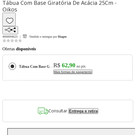
Tábua Com Base Giratória De Acácia 25Cm -
Oikos
4000094623
Vendido e entregue por
Diageo
Ofertas
disponíveis
R$
62,90
no pix
Tábua Com Base Giratória De Acácia 25Cm - Oikos
Mais formas de pagamento
Consultar
Entrega e retira