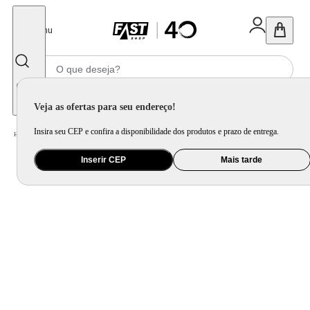
Fechar
Menu
Informe seu CEP
Veja as ofertas para seu endereço!
Insira seu CEP e confira a disponibilidade dos produtos e prazo de entrega.
Home
/
Utilidade Doméstica
/
Cozinha
/
Utensilio de Bancada
Inserir CEP
Mais tarde