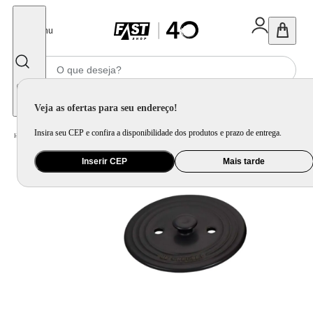
Fechar
Menu
Informe seu CEP
Veja as ofertas para seu endereço!
Insira seu CEP e confira a disponibilidade dos produtos e prazo de entrega.
Home
/
Utilidade Doméstica
/
Cozinha
/
Acessório Complementar para Cozinha
Inserir CEP
Mais tarde