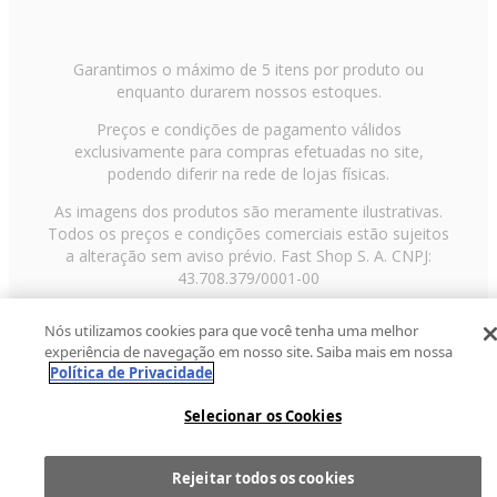
Garantimos o máximo de 5 itens por produto ou
enquanto durarem nossos estoques.
Preços e condições de pagamento válidos
exclusivamente para compras efetuadas no site,
podendo diferir na rede de lojas físicas.
As imagens dos produtos são meramente ilustrativas.
Todos os preços e condições comerciais estão sujeitos
a alteração sem aviso prévio. Fast Shop S. A. CNPJ:
43.708.379/0001-00
Avenida Zaki Narchi, nº 1650, sobreloja, Carandiru, São
Nós utilizamos cookies para que você tenha uma melhor
Paulo/SP, CEP 02029-001, Telefone: 11 3003-3728 ©
experiência de navegação em nosso site. Saiba mais em nossa
2013 Fast Shop - Todos os direitos reservados
RF
Política de Privacidade
Selecionar os Cookies
Rejeitar todos os cookies