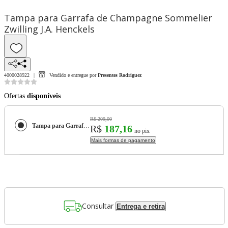
Tampa para Garrafa de Champagne Sommelier
Zwilling J.A. Henckels
4000028922
Vendido e entregue por
Presentes Rodriguez
Ofertas
disponíveis
R$ 209,00
Tampa para Garrafa de Champagne Sommelier Zwilling J.A. Henckels
R$
187,16
no pix
Mais formas de pagamento
Consultar
Entrega e retira