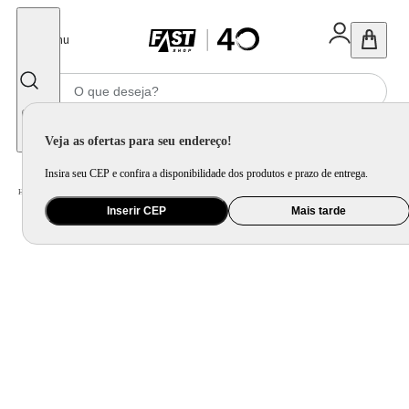
Fechar
Menu
Informe seu CEP
Veja as ofertas para seu endereço!
Insira seu CEP e confira a disponibilidade dos produtos e prazo de entrega.
Home
/
Utilidade Doméstica
/
Bar
/
Acessório de Vinho
Inserir CEP
Mais tarde