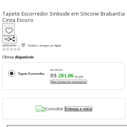
Tapete Escorredor Sinkside em Silicone Brabantia
Cinza Escuro
4000058940
Vendido e entregue por
Spicy
Ofertas
disponíveis
R$ 299,00
Tapete Escorredor Sinkside em Silicone Brabantia Cinza Escuro
R$
281,06
no pix
Mais formas de pagamento
Consultar
Entrega e retira