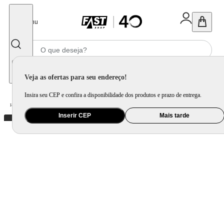
Fechar
Menu
Informe seu CEP
Veja as ofertas para seu endereço!
Insira seu CEP e confira a disponibilidade dos produtos e prazo de entrega.
Home
/
Utilidade Doméstica
/
Organização e Armazenamento
/
Organização de Pia e Cozinha
Inserir CEP
Mais tarde