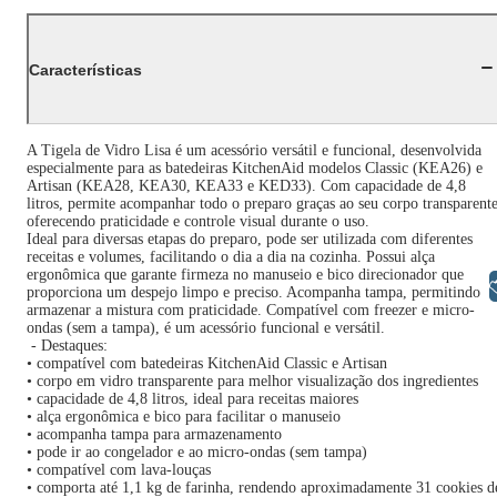
Características
A Tigela de Vidro Lisa é um acessório versátil e funcional, desenvolvida
especialmente para as batedeiras KitchenAid modelos Classic (KEA26) e
Artisan (KEA28, KEA30, KEA33 e KED33). Com capacidade de 4,8
litros, permite acompanhar todo o preparo graças ao seu corpo transparente
oferecendo praticidade e controle visual durante o uso.
Ideal para diversas etapas do preparo, pode ser utilizada com diferentes
receitas e volumes, facilitando o dia a dia na cozinha. Possui alça
ergonômica que garante firmeza no manuseio e bico direcionador que
Libras
proporciona um despejo limpo e preciso. Acompanha tampa, permitindo
armazenar a mistura com praticidade. Compatível com freezer e micro-
ondas (sem a tampa), é um acessório funcional e versátil.
- Destaques:
• compatível com batedeiras KitchenAid Classic e Artisan
• corpo em vidro transparente para melhor visualização dos ingredientes
• capacidade de 4,8 litros, ideal para receitas maiores
• alça ergonômica e bico para facilitar o manuseio
• acompanha tampa para armazenamento
• pode ir ao congelador e ao micro-ondas (sem tampa)
• compatível com lava-louças
• comporta até 1,1 kg de farinha, rendendo aproximadamente 31 cookies d