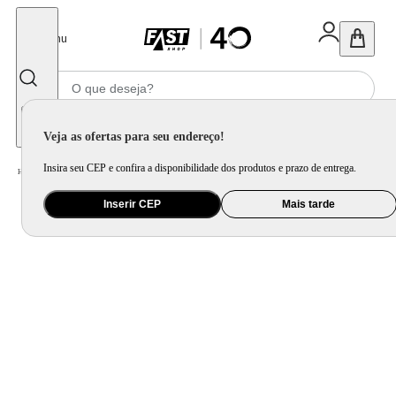
Fechar
Menu
Informe seu CEP
Veja as ofertas para seu endereço!
Insira seu CEP e confira a disponibilidade dos produtos e prazo de entrega.
Home
/
Utilidade Doméstica
/
Cozinha
/
Utensílio de Preparo
Inserir CEP
Mais tarde