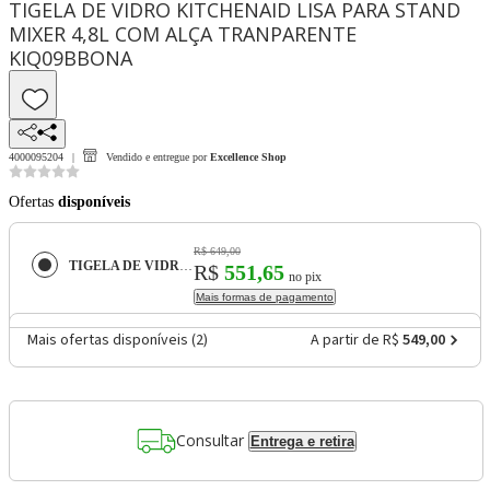
TIGELA DE VIDRO KITCHENAID LISA PARA STAND
MIXER 4,8L COM ALÇA TRANPARENTE
KIQ09BBONA
4000095204
Vendido e entregue por
Excellence Shop
Ofertas
disponíveis
R$ 649,00
TIGELA DE VIDRO KITCHENAID LISA PARA STAND MIXER 4,8L COM ALÇA TRANPARENTE KIQ09BBONA
R$
551,65
no pix
Mais formas de pagamento
Mais ofertas disponíveis (
2
)
A partir de R$
549,00
Consultar
Entrega e retira