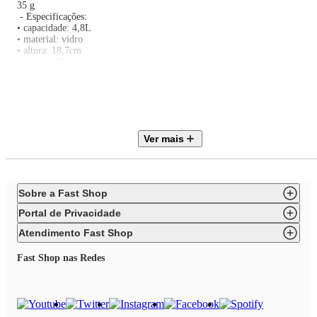
35 g
- Especificações:
• capacidade: 4,8L
• material: vidro
• altura: 18,7cm
• largura: 26cm
• profundidade: 22,2cm
• peso: 2,1kg
• cor: transparente
- Observações:
• compatível apenas com os modelos de batedeira indicados
• não utilizar a tampa no micro-ondas
Ver mais
Sobre a Fast Shop
Portal de Privacidade
Atendimento Fast Shop
Fast Shop nas Redes