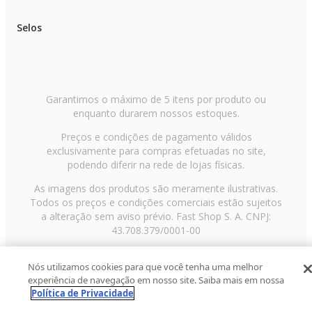
Selos
Garantimos o máximo de 5 itens por produto ou
enquanto durarem nossos estoques.
Preços e condições de pagamento válidos
exclusivamente para compras efetuadas no site,
podendo diferir na rede de lojas físicas.
As imagens dos produtos são meramente ilustrativas.
Todos os preços e condições comerciais estão sujeitos
a alteração sem aviso prévio. Fast Shop S. A. CNPJ:
43.708.379/0001-00
Avenida Zaki Narchi, nº 1650, sobreloja, Carandiru, São
Nós utilizamos cookies para que você tenha uma melhor
Paulo/SP, CEP 02029-001, Telefone: 11 3003-3728 ©
experiência de navegação em nosso site. Saiba mais em nossa
2013 Fast Shop - Todos os direitos reservados
RF
Política de Privacidade