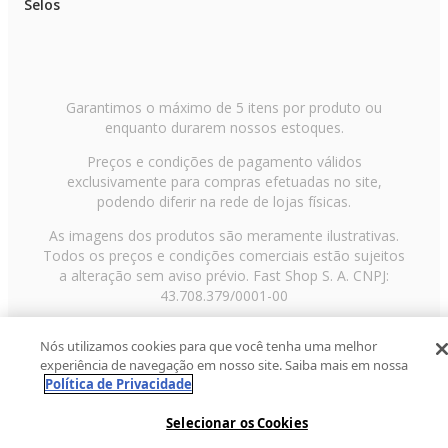
Selos
Garantimos o máximo de 5 itens por produto ou
enquanto durarem nossos estoques.
Preços e condições de pagamento válidos
exclusivamente para compras efetuadas no site,
podendo diferir na rede de lojas físicas.
As imagens dos produtos são meramente ilustrativas.
Todos os preços e condições comerciais estão sujeitos
a alteração sem aviso prévio. Fast Shop S. A. CNPJ:
43.708.379/0001-00
Avenida Zaki Narchi, nº 1650, sobreloja, Carandiru, São
Nós utilizamos cookies para que você tenha uma melhor
Paulo/SP, CEP 02029-001, Telefone: 11 3003-3728 ©
experiência de navegação em nosso site. Saiba mais em nossa
2013 Fast Shop - Todos os direitos reservados
RF
Política de Privacidade
Selecionar os Cookies