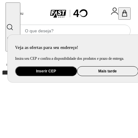
Fechar
Menu
Informe seu CEP
Veja as ofertas para seu endereço!
Insira seu CEP e confira a disponibilidade dos produtos e prazo de entrega.
Home
/
Utilidade Doméstica
/
Mesa
/
Aparelho de Jantar e Prato Avulso
Inserir CEP
Mais tarde