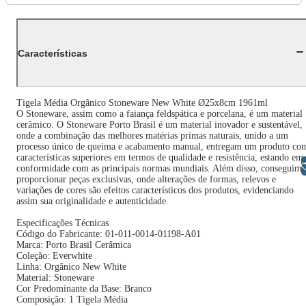
Características
Tigela Média Orgânico Stoneware New White Ø25x8cm 1961ml
O Stoneware, assim como a faiança feldspática e porcelana, é um material
cerâmico. O Stoneware Porto Brasil é um material inovador e sustentável,
onde a combinação das melhores matérias primas naturais, unido a um
processo único de queima e acabamento manual, entregam um produto co
características superiores em termos de qualidade e resistência, estando em
Libras
conformidade com as principais normas mundiais. Além disso, conseguimo
proporcionar peças exclusivas, onde alterações de formas, relevos e
variações de cores são efeitos característicos dos produtos, evidenciando
assim sua originalidade e autenticidade.
Especificações Técnicas
Código do Fabricante: 01-011-0014-01198-A01
Marca: Porto Brasil Cerâmica
Coleção: Everwhite
Linha: Orgânico New White
Material: Stoneware
Cor Predominante da Base: Branco
Composição: 1 Tigela Média