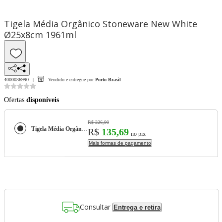
Tigela Média Orgânico Stoneware New White
Ø25x8cm 1961ml
4000036990
Vendido e entregue por
Porto Brasil
Ofertas
disponíveis
R$ 226,90
Tigela Média Orgânico Stoneware New White Ø25x8cm 1961ml
R$
135,69
no pix
Mais formas de pagamento
Consultar
Entrega e retira