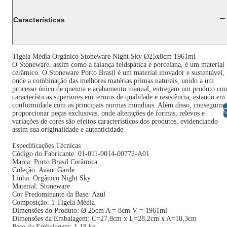
Características
Tigela Média Orgânico Stoneware Night Sky Ø25x8cm 1961ml
O Stoneware, assim como a faiança feldspática e porcelana, é um material
cerâmico. O Stoneware Porto Brasil é um material inovador e sustentável,
onde a combinação das melhores matérias primas naturais, unido a um
processo único de queima e acabamento manual, entregam um produto co
características superiores em termos de qualidade e resistência, estando em
conformidade com as principais normas mundiais. Além disso, conseguimo
Libras
proporcionar peças exclusivas, onde alterações de formas, relevos e
variações de cores são efeitos característicos dos produtos, evidenciando
assim sua originalidade e autenticidade.
Especificações Técnicas
Código do Fabricante: 01-011-0014-00772-A01
Marca: Porto Brasil Cerâmica
Coleção: Avant Garde
Linha: Orgânico Night Sky
Material: Stoneware
Cor Predominante da Base: Azul
Composição: 1 Tigela Média
Dimensões do Produto: Ø 25cm A = 8cm V = 1961ml
Dimensões da Embalagem: C=27,8cm x L=28,2cm x A=10,3cm
Peso da Embalagem: 1,18 kg