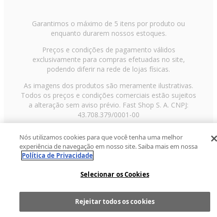
Garantimos o máximo de 5 itens por produto ou
enquanto durarem nossos estoques.
Preços e condições de pagamento válidos
exclusivamente para compras efetuadas no site,
podendo diferir na rede de lojas físicas.
As imagens dos produtos são meramente ilustrativas.
Todos os preços e condições comerciais estão sujeitos
a alteração sem aviso prévio. Fast Shop S. A. CNPJ:
43.708.379/0001-00
Avenida Zaki Narchi, nº 1650, sobreloja, Carandiru, São
Nós utilizamos cookies para que você tenha uma melhor
Paulo/SP, CEP 02029-001, Telefone: 11 3003-3728 ©
experiência de navegação em nosso site. Saiba mais em nossa
2013 Fast Shop - Todos os direitos reservados
RF
Política de Privacidade
Selecionar os Cookies
Rejeitar todos os cookies