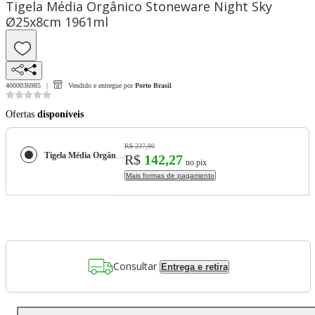
Tigela Média Orgânico Stoneware Night Sky
Ø25x8cm 1961ml
4000036985
Vendido e entregue por
Porto Brasil
Ofertas
disponíveis
R$ 237,90
Tigela Média Orgânico Stoneware Night Sky Ø25x8cm 1961ml
R$
142,27
no pix
Mais formas de pagamento
Consultar
Entrega e retira