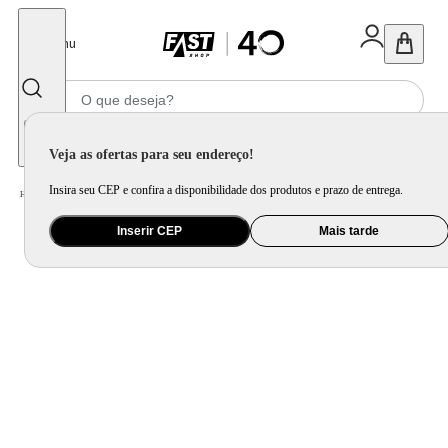
Fechar
Menu
Informe seu CEP
Veja as ofertas para seu endereço!
Insira seu CEP e confira a disponibilidade dos produtos e prazo de entrega.
Home
/
Utilidade Doméstica
/
Mesa
/
Aparelho de Jantar e Prato Avulso
Inserir CEP
Mais tarde