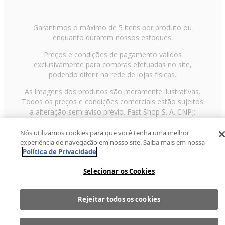
Garantimos o máximo de 5 itens por produto ou
enquanto durarem nossos estoques.
Preços e condições de pagamento válidos
exclusivamente para compras efetuadas no site,
podendo diferir na rede de lojas físicas.
As imagens dos produtos são meramente ilustrativas.
Todos os preços e condições comerciais estão sujeitos
a alteração sem aviso prévio. Fast Shop S. A. CNPJ:
43.708.379/0001-00
Nós utilizamos cookies para que você tenha uma melhor
Avenida Zaki Narchi, nº 1650, sobreloja, Carandiru, São
experiência de navegação em nosso site. Saiba mais em nossa
Paulo/SP, CEP 02029-001, Telefone: 11 3003-3728 ©
Política de Privacidade
2013 Fast Shop - Todos os direitos reservados
RF
Selecionar os Cookies
Rejeitar todos os cookies