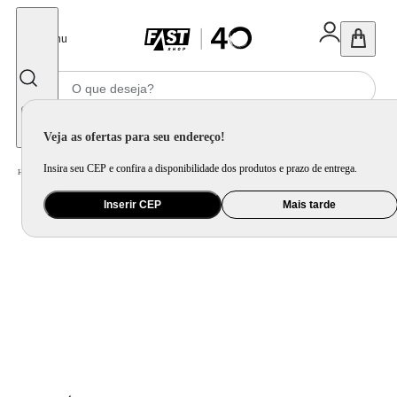
Fechar
Menu
Informe seu CEP
Veja as ofertas para seu endereço!
Insira seu CEP e confira a disponibilidade dos produtos e prazo de entrega.
Home
/
Celular Tablet e Smartwatch
/
Smartband e Pulseira
Inserir CEP
Mais tarde