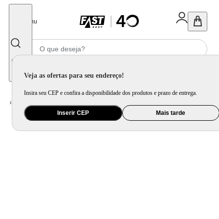
Fechar
Menu
Informe seu CEP
Veja as ofertas para seu endereço!
Insira seu CEP e confira a disponibilidade dos produtos e prazo de entrega.
Home
/
Bebê
/
Banho e Higiene
/
Lenço Umedecido e Creme para Assadura
Inserir CEP
Mais tarde