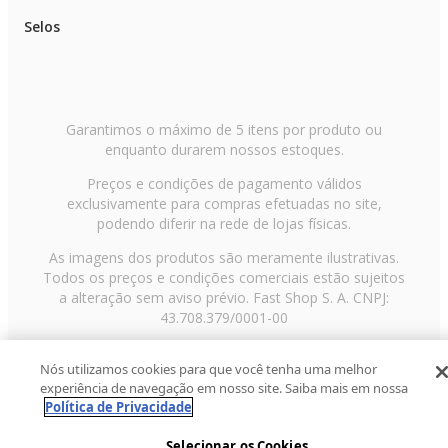
Selos
Garantimos o máximo de 5 itens por produto ou
enquanto durarem nossos estoques.
Preços e condições de pagamento válidos
exclusivamente para compras efetuadas no site,
podendo diferir na rede de lojas físicas.
As imagens dos produtos são meramente ilustrativas.
Todos os preços e condições comerciais estão sujeitos
a alteração sem aviso prévio. Fast Shop S. A. CNPJ:
43.708.379/0001-00
Avenida Zaki Narchi, nº 1650, sobreloja, Carandiru, São
Nós utilizamos cookies para que você tenha uma melhor
Paulo/SP, CEP 02029-001, Telefone: 11 3003-3728 ©
experiência de navegação em nosso site. Saiba mais em nossa
2013 Fast Shop - Todos os direitos reservados
RF
Política de Privacidade
Selecionar os Cookies