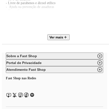
- Livre de parabenos e álcool etílico
- Ajuda na prevenção de assaduras
- Toque Suave
Especificações Técnicas:
- Conteúdo da Embalagem: Toalhas Umedecidas 80 um
- Composição: 60% de celulose , aloe ver
- Dimensões do produto: Lx 6,0cm Ax 11,0cm Cx 22,0cm aprox.
- Garantia: 24 meses (Contra defeitos de Fabricação pelo fabricante)
Ver mais
- Código fabricante: 4383
- Ean: 7896064490870
- Marca: Evergreen
Imagens meramente ilustrativas, as cores e estampas podem variar de acor
Sobre a Fast Shop
com o lote do fabricante.
Portal de Privacidade
Atendimento Fast Shop
Fast Shop nas Redes