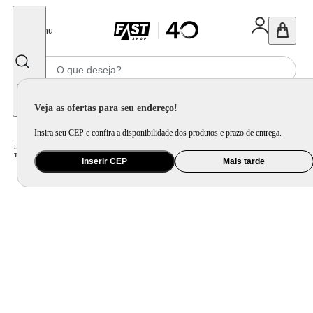
Fechar
Menu
Informe seu CEP
Veja as ofertas para seu endereço!
Insira seu CEP e confira a disponibilidade dos produtos e prazo de entrega.
Home
/
Áudio
/
Caixa de Som
/
Caixa de Som Torre e Party Speaker
/
Torre de Som AIWA T2W -02 2300W 2Woofers10" Bluetooth RGB USB FM DJ
Inserir CEP
Mais tarde