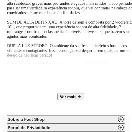
alta resolução, graves mais profundos e agudos mais nítidos. Tudo pensado
para ser uma verdadeira experiência sonora, que vai continuar na cabeça d
convidados até mesmo depois do fim da festa!
SOM DE ALTA DEFINIÇÃO: A torre de som é composta por 2 woofers d
10’’, que proporcionam uma experiência sonora de alta fidelidade, 2
midranges com frequências médias incríveis e 2 tweeters, que trazem sons
agudos mais acentuados.
DUPLA LUZ STROBO: O ambiente da sua festa terá efeitos luminosos
vibrantes e contagiantes. Essa tecnologia vai despertar em qualquer um o
desejo de não ficar parado!
MULTIPLAS CONEXÕES: A Torre de Som AWS-T2W-02 possui entrad
para UBS, além de contar com cabo auxiliar, conector RCA, entrada para 
microfones e outra para 1 Instrumento musical.
CONTROLE PELO APLICATIVO: Baixe o aplicativo da torre de som pel
Google Play ou pela Apple Store e controle tudo pelo celular. É qualidade
de som somada à praticidade!
Ver mais
LUZES, AÇÃO: O recurso RGB LED COLOR LIGTHS confere um
cenário com luzes multicoloridas pulsantes, que alternam entre si e brilha
em perfeita harmonia.
Sobre a Fast Shop
A FORÇA DO BLUETOOTH 5.3: Imagine uma torre de som com conexã
mais rápida e mais estável e, ainda, com menor consumo de energia para
Portal de Privacidade
parear seu smartphone e ouvir suas músicas preferidas? A Aiwa oferece ess