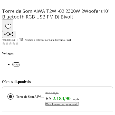
Torre de Som AIWA T2W -02 2300W 2Woofers10"
Bluetooth RGB USB FM DJ Bivolt
4000037359
Vendido e entregue por
Loja Mercado Facil
Voltagem
:
Bivolt
Ofertas
disponíveis
R$ 2.299,90
Torre de Som AIWA T2W -02 2300W 2Woofers10" Bluetooth RGB USB FM DJ
R$
2.184,90
no pix
Mais formas de pagamento