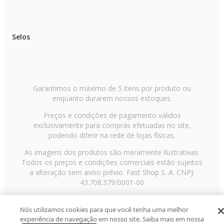
Selos
Garantimos o máximo de 5 itens por produto ou
enquanto durarem nossos estoques.
Preços e condições de pagamento válidos
exclusivamente para compras efetuadas no site,
podendo diferir na rede de lojas físicas.
As imagens dos produtos são meramente ilustrativas.
Todos os preços e condições comerciais estão sujeitos
a alteração sem aviso prévio. Fast Shop S. A. CNPJ:
43.708.379/0001-00
Avenida Zaki Narchi, nº 1650, sobreloja, Carandiru, São
Paulo/SP, CEP 02029-001, Telefone: 11 3003-3728 ©
Nós utilizamos cookies para que você tenha uma melhor
experiência de navegação em nosso site. Saiba mais em nossa
2013 Fast Shop - Todos os direitos reservados
RF