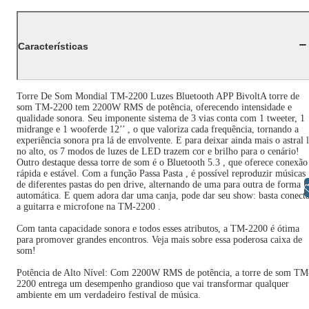
Características
Torre De Som Mondial TM-2200 Luzes Bluetooth APP BivoltA torre de
som TM-2200 tem 2200W RMS de potência, oferecendo intensidade e
qualidade sonora. Seu imponente sistema de 3 vias conta com 1 tweeter, 1
midrange e 1 wooferde 12’’ , o que valoriza cada frequência, tornando a
experiência sonora pra lá de envolvente. E para deixar ainda mais o astral 
no alto, os 7 modos de luzes de LED trazem cor e brilho para o cenário!
Outro destaque dessa torre de som é o Bluetooth 5.3 , que oferece conexão
rápida e estável. Com a função Passa Pasta , é possível reproduzir músicas
de diferentes pastas do pen drive, alternando de uma para outra de forma
Libras
automática. E quem adora dar uma canja, pode dar seu show: basta conect
a guitarra e microfone na TM-2200 .
Com tanta capacidade sonora e todos esses atributos, a TM-2200 é ótima
para promover grandes encontros. Veja mais sobre essa poderosa caixa de
som!
Potência de Alto Nível: Com 2200W RMS de potência, a torre de som TM
2200 entrega um desempenho grandioso que vai transformar qualquer
ambiente em um verdadeiro festival de música.