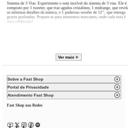
Sistema de 3 Vias: Experimente o som incrível do sistema de 3 vias. Ele é
composto por 1 tweeter, que traz agudos cristalinos; 1 midrange, que revel
os mínimos detalhes da música; e 1 poderoso woofer de 12’’, que entrega
graves profundos. Prepare-se para momentos marcantes, onde cada nota é
uma celebração!
Passa Pasta: Reproduz músicas de diferentes pastas do pen drive, alternand
de uma para outra de forma automática. Muito mais praticidade!
Integração com Guitarra e Microfone: Conecte sua guitarra e microfone e
transforme qualquer festa em um show.
Ver mais
Controle pelo Celular: Baixe o aplicativo Mondial para ajustar a
equalização, criar efeitos de luz e ativar o modo turbo, sentindo graves
potentes que fazem todo mundo vibrar.
Adicione Cor à Sua Festa: A função Led Color Lights conta com 7 modos
Sobre a Fast Shop
de luzes LED, que vibram ao som da música, criando uma atmosfera de
balada para animar ainda mais o ambiente.
Portal de Privacidade
Bluetooth 5.3: Tecnologia Bluetooth 5.3 para conexão rápida e estável, co
Atendimento Fast Shop
áudio quase em tempo real e som de alta qualidade.
Especificações Técnicas:
Fast Shop nas Redes
Marca: Mondial
Modelo: TM-2200
Cor: Preto
Tensão de entrada: Bivolt
Potência da saída RMS: 2220W