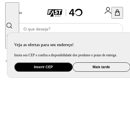
Fechar
Menu
Informe seu CEP
Veja as ofertas para seu endereço!
Insira seu CEP e confira a disponibilidade dos produtos e prazo de entrega.
Home
/
Áudio
/
Caixa de Som
/
Caixa de Som Torre e Party Speaker
Inserir CEP
Mais tarde